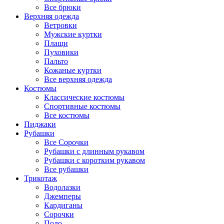
Все брюки
Верхняя одежда
Ветровки
Мужские куртки
Плащи
Пуховики
Пальто
Кожаные куртки
Все верхняя одежда
Костюмы
Классические костюмы
Спортивные костюмы
Все костюмы
Пиджаки
Рубашки
Все Сорочки
Рубашки с длинным рукавом
Рубашки с коротким рукавом
Все рубашки
Трикотаж
Водолазки
Джемперы
Кардиганы
Сорочки
Поло