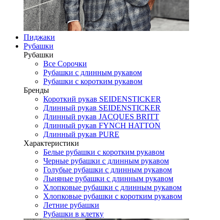
Пиджаки
Рубашки
Рубашки
Все Сорочки
Рубашки с длинным рукавом
Рубашки с коротким рукавом
Бренды
Короткий рукав SEIDENSTICKER
Длинный рукав SEIDENSTICKER
Длинный рукав JAСQUES BRITT
Длинный рукав FYNCH HATTON
Длинный рукав PURE
Характеристики
Белые рубашки с коротким рукавом
Черные рубашки с длинным рукавом
Голубые рубашки с длинным рукавом
Льняные рубашки с длинным рукавом
Хлопковые рубашки с длинным рукавом
Хлопковые рубашки с коротким рукавом
Летние рубашки
Рубашки в клетку