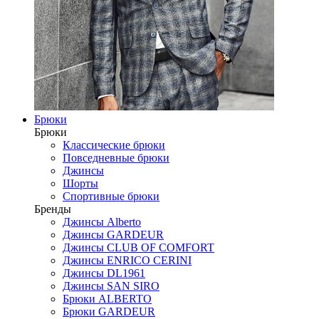
Брюки
Брюки
Классические брюки
Повседневные брюки
Джинсы
Шорты
Спортивные брюки
Бренды
Джинсы Alberto
Джинсы GARDEUR
Джинсы CLUB OF COMFORT
Джинсы ENRICO CERINI
Джинсы DL1961
Джинсы SAN SIRO
Брюки ALBERTO
Брюки GARDEUR