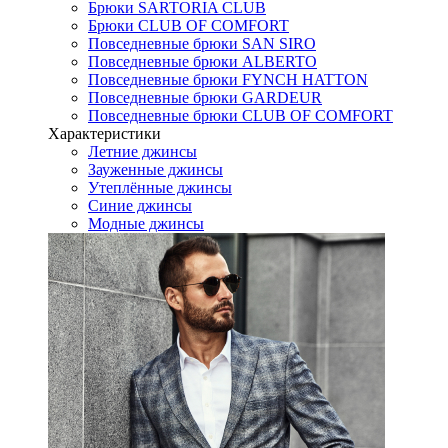
Брюки SARTORIA CLUB
Брюки CLUB OF COMFORT
Повседневные брюки SAN SIRO
Повседневные брюки ALBERTO
Повседневные брюки FYNCH HATTON
Повседневные брюки GARDEUR
Повседневные брюки CLUB OF COMFORT
Характеристики
Летние джинсы
Зауженные джинсы
Утеплённые джинсы
Синие джинсы
Модные джинсы