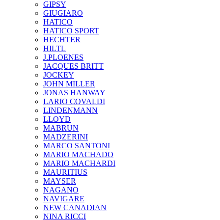
GIPSY
GIUGIARO
HATICO
HATICO SPORT
HECHTER
HILTL
J.PLOENES
JAСQUES BRITT
JOCKEY
JOHN MILLER
JONAS HANWAY
LARIO COVALDI
LINDENMANN
LLOYD
MABRUN
MADZERINI
MARCO SANTONI
MARIO MACHADO
MARIO MACHARDI
MAURITIUS
MAYSER
NAGANO
NAVIGARE
NEW CANADIAN
NINA RICCI