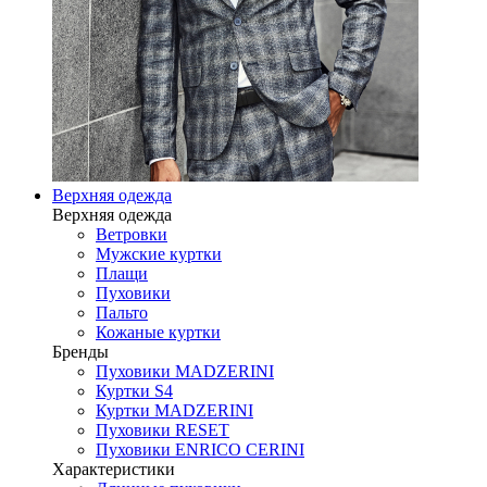
Верхняя одежда
Верхняя одежда
Ветровки
Мужские куртки
Плащи
Пуховики
Пальто
Кожаные куртки
Бренды
Пуховики MADZERINI
Куртки S4
Куртки MADZERINI
Пуховики RESET
Пуховики ENRICO CERINI
Характеристики