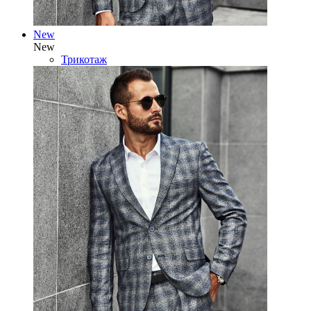
New
New
Трикотаж