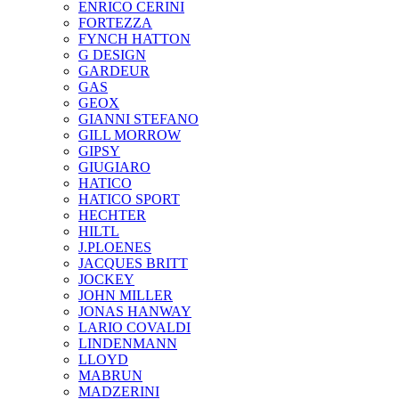
ENRICO CERINI
FORTEZZA
FYNCH HATTON
G DESIGN
GARDEUR
GAS
GEOX
GIANNI STEFANO
GILL MORROW
GIPSY
GIUGIARO
HATICO
HATICO SPORT
HECHTER
HILTL
J.PLOENES
JAСQUES BRITT
JOCKEY
JOHN MILLER
JONAS HANWAY
LARIO COVALDI
LINDENMANN
LLOYD
MABRUN
MADZERINI