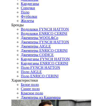
Кардиганы
Сорочки
Поло
Футболки
Жилеты
Бренды
Водолазки FYNCH HATTON
Водолазки ENRICO CERINI
Джемперы WOOL&Co
Джемперы FYNCH HATTON
Джемперы AIGLE
Джемперы ENRICO CERINI
Джемперы CODICE
Кардиганы FYNCH HATTON
Кардиганы ENRICO CERINI
Поло FYNCH HATTON
Поло AIGLE
Поло ENRICO CERINI
Характеристики
Белое поло
Синее поло
Красное поло
Джемперы из Кашемира