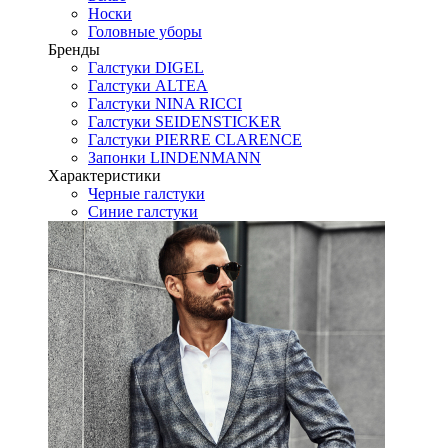
Носки
Головные уборы
Бренды
Галстуки DIGEL
Галстуки ALTEA
Галстуки NINA RICCI
Галстуки SEIDENSTICKER
Галстуки PIERRE CLARENCE
Запонки LINDENMANN
Характеристики
Черные галстуки
Синие галстуки