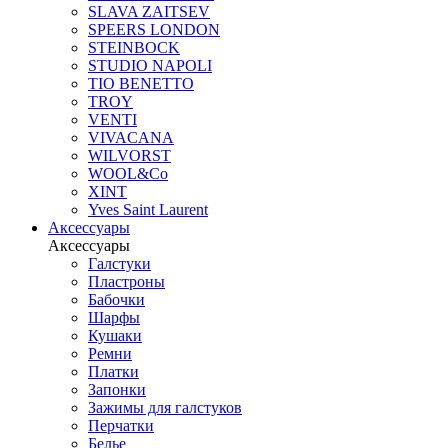
SLAVA ZAITSEV
SPEERS LONDON
STEINBOCK
STUDIO NAPOLI
TIO BENETTO
TROY
VENTI
VIVACANA
WILVORST
WOOL&Co
XINT
Yves Saint Laurent
Аксессуары
Аксессуары
Галстуки
Пластроны
Бабочки
Шарфы
Кушаки
Ремни
Платки
Запонки
Зажимы для галстуков
Перчатки
Белье