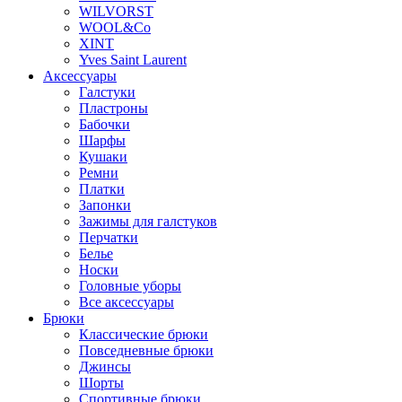
WILVORST
WOOL&Co
XINT
Yves Saint Laurent
Аксессуары
Галстуки
Пластроны
Бабочки
Шарфы
Кушаки
Ремни
Платки
Запонки
Зажимы для галстуков
Перчатки
Белье
Носки
Головные уборы
Все аксессуары
Брюки
Классические брюки
Повседневные брюки
Джинсы
Шорты
Спортивные брюки