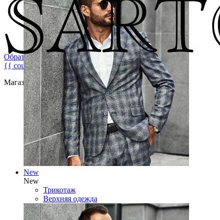
Обратная связь
{{ count }}
Магазин брендовой мужской одежды
New
New
Трикотаж
Верхняя одежда