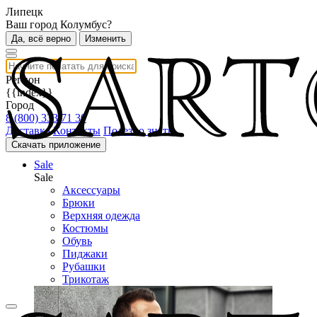
Липецк
Ваш город Колумбус?
Да, всё верно
Изменить
Регион
{{index}}
Город
8 (800) 333 71 30
Доставка
Контакты
Полезно знать
Скачать приложение
Sale
Sale
Аксессуары
Брюки
Верхняя одежда
Костюмы
Обувь
Пиджаки
Рубашки
Трикотаж