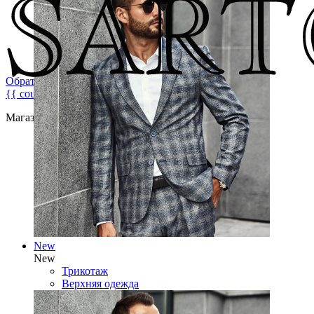
Обратная связь
{{ count }}
Магазин брендовой мужской одежды
New
New
Трикотаж
Верхняя одежда