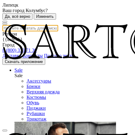
Липецк
Ваш город Колумбус?
Да, всё верно
Изменить
Регион
{{index}}
Город
8 (800) 333 71 30
Доставка
Контакты
Полезно знать
Скачать приложение
Sale
Sale
Аксессуары
Брюки
Верхняя одежда
Костюмы
Обувь
Пиджаки
Рубашки
Трикотаж