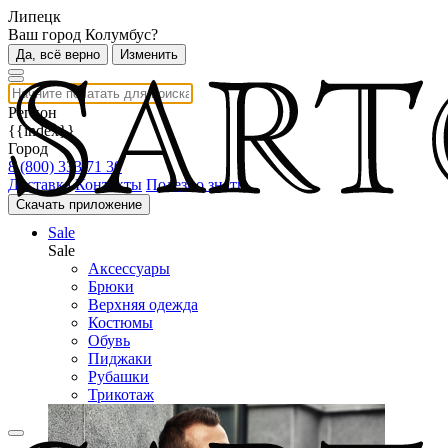
Липецк
Ваш город Колумбус?
Да, всё верно
Изменить
Регион
{{index}}
Город
8 (800) 333 71 30
Доставка
Контакты
Полезно знать
Скачать приложение
Sale
Sale
Аксессуары
Брюки
Верхняя одежда
Костюмы
Обувь
Пиджаки
Рубашки
Трикотаж