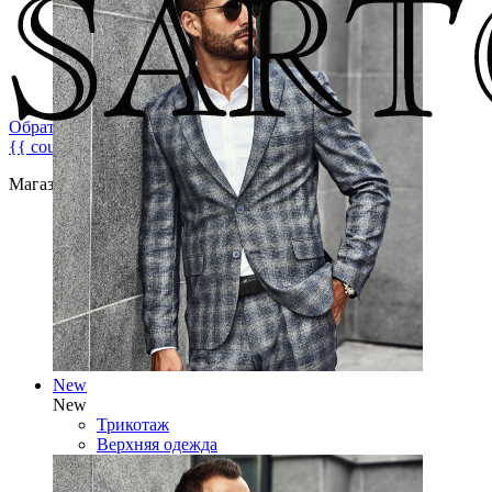
Обратная связь
{{ count }}
Магазин брендовой мужской одежды
New
New
Трикотаж
Верхняя одежда