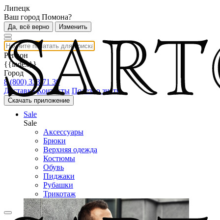
Липецк
Ваш город Помона?
Да, всё верно
Изменить
Регион
{{index}}
Город
8 (800) 333 71 30
Доставка
Контакты
Полезно знать
Скачать приложение
Sale
Sale
Аксессуары
Брюки
Верхняя одежда
Костюмы
Обувь
Пиджаки
Рубашки
Трикотаж