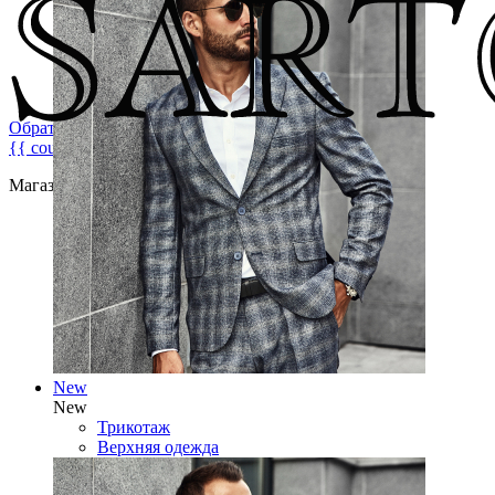
Обратная связь
{{ count }}
Магазин брендовой мужской одежды
New
New
Трикотаж
Верхняя одежда