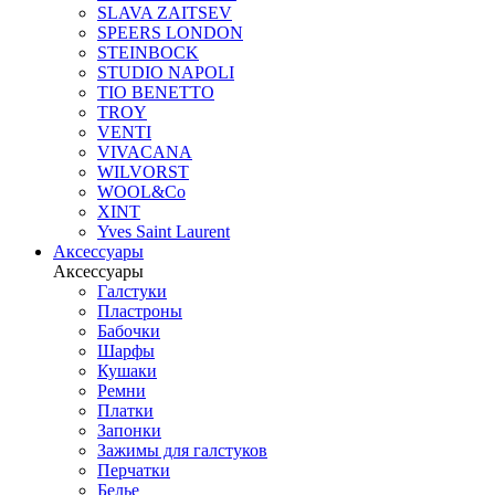
SLAVA ZAITSEV
SPEERS LONDON
STEINBOCK
STUDIO NAPOLI
TIO BENETTO
TROY
VENTI
VIVACANA
WILVORST
WOOL&Co
XINT
Yves Saint Laurent
Аксессуары
Аксессуары
Галстуки
Пластроны
Бабочки
Шарфы
Кушаки
Ремни
Платки
Запонки
Зажимы для галстуков
Перчатки
Белье