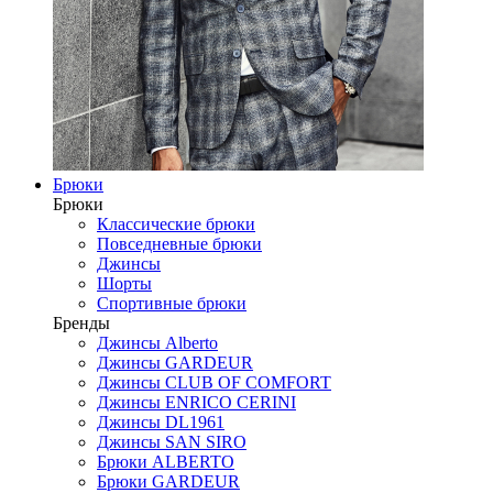
Брюки
Брюки
Классические брюки
Повседневные брюки
Джинсы
Шорты
Спортивные брюки
Бренды
Джинсы Alberto
Джинсы GARDEUR
Джинсы CLUB OF COMFORT
Джинсы ENRICO CERINI
Джинсы DL1961
Джинсы SAN SIRO
Брюки ALBERTO
Брюки GARDEUR