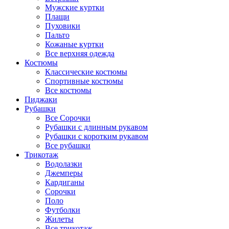
Мужские куртки
Плащи
Пуховики
Пальто
Кожаные куртки
Все верхняя одежда
Костюмы
Классические костюмы
Спортивные костюмы
Все костюмы
Пиджаки
Рубашки
Все Сорочки
Рубашки с длинным рукавом
Рубашки с коротким рукавом
Все рубашки
Трикотаж
Водолазки
Джемперы
Кардиганы
Сорочки
Поло
Футболки
Жилеты
Все трикотаж