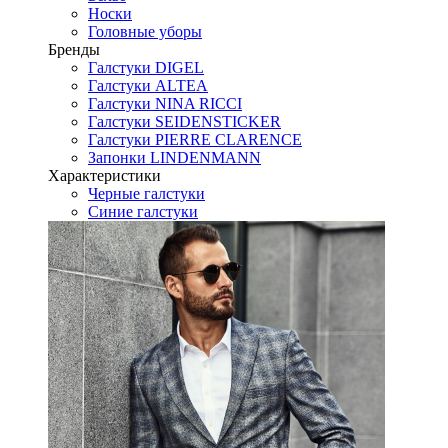
Носки
Головные уборы
Бренды
Галстуки DIGEL
Галстуки ALTEA
Галстуки NINA RICCI
Галстуки SEIDENSTICKER
Галстуки PIERRE CLARENCE
Запонки LINDENMANN
Характеристики
Черные галстуки
Синие галстуки