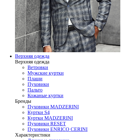
Верхняя одежда
Верхняя одежда
Ветровки
Мужские куртки
Плащи
Пуховики
Пальто
Кожаные куртки
Бренды
Пуховики MADZERINI
Куртки S4
Куртки MADZERINI
Пуховики RESET
Пуховики ENRICO CERINI
Характеристики