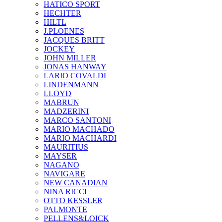
HATICO SPORT
HECHTER
HILTL
J.PLOENES
JAСQUES BRITT
JOCKEY
JOHN MILLER
JONAS HANWAY
LARIO COVALDI
LINDENMANN
LLOYD
MABRUN
MADZERINI
MARCO SANTONI
MARIO MACHADO
MARIO MACHARDI
MAURITIUS
MAYSER
NAGANO
NAVIGARE
NEW CANADIAN
NINA RICCI
OTTO KESSLER
PALMONTE
PELLENS&LOICK