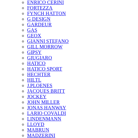
ENRICO CERINI
FORTEZZA
FYNCH HATTON
G DESIGN
GARDEUR
GAS
GEOX
GIANNI STEFANO
GILL MORROW
GIPSY
GIUGIARO
HATICO
HATICO SPORT
HECHTER
HILTL
J.PLOENES
JAСQUES BRITT
JOCKEY
JOHN MILLER
JONAS HANWAY
LARIO COVALDI
LINDENMANN
LLOYD
MABRUN
MADZERINI