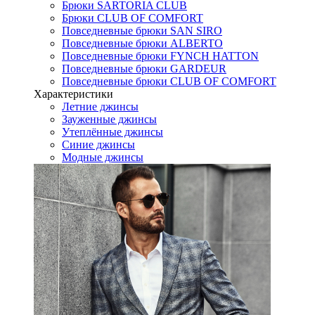
Брюки SARTORIA CLUB
Брюки CLUB OF COMFORT
Повседневные брюки SAN SIRO
Повседневные брюки ALBERTO
Повседневные брюки FYNCH HATTON
Повседневные брюки GARDEUR
Повседневные брюки CLUB OF COMFORT
Характеристики
Летние джинсы
Зауженные джинсы
Утеплённые джинсы
Синие джинсы
Модные джинсы