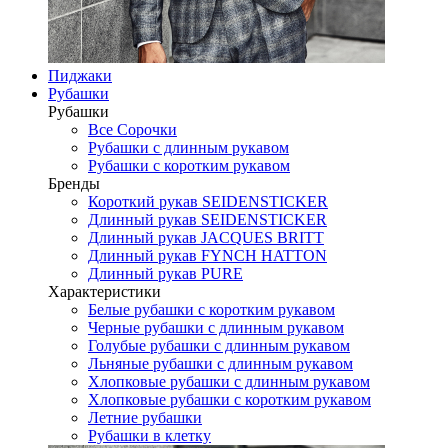
Пиджаки
Рубашки
Рубашки
Все Сорочки
Рубашки с длинным рукавом
Рубашки с коротким рукавом
Бренды
Короткий рукав SEIDENSTICKER
Длинный рукав SEIDENSTICKER
Длинный рукав JAСQUES BRITT
Длинный рукав FYNCH HATTON
Длинный рукав PURE
Характеристики
Белые рубашки с коротким рукавом
Черные рубашки с длинным рукавом
Голубые рубашки с длинным рукавом
Льняные рубашки с длинным рукавом
Хлопковые рубашки с длинным рукавом
Хлопковые рубашки с коротким рукавом
Летние рубашки
Рубашки в клетку