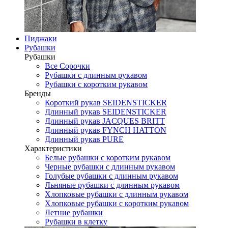
Пиджаки
Рубашки
Рубашки
Все Сорочки
Рубашки с длинным рукавом
Рубашки с коротким рукавом
Бренды
Короткий рукав SEIDENSTICKER
Длинный рукав SEIDENSTICKER
Длинный рукав JAСQUES BRITT
Длинный рукав FYNCH HATTON
Длинный рукав PURE
Характеристики
Белые рубашки с коротким рукавом
Черные рубашки с длинным рукавом
Голубые рубашки с длинным рукавом
Льняные рубашки с длинным рукавом
Хлопковые рубашки с длинным рукавом
Хлопковые рубашки с коротким рукавом
Летние рубашки
Рубашки в клетку