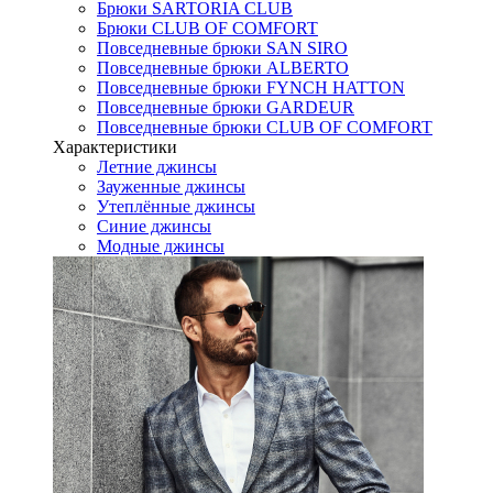
Брюки SARTORIA CLUB
Брюки CLUB OF COMFORT
Повседневные брюки SAN SIRO
Повседневные брюки ALBERTO
Повседневные брюки FYNCH HATTON
Повседневные брюки GARDEUR
Повседневные брюки CLUB OF COMFORT
Характеристики
Летние джинсы
Зауженные джинсы
Утеплённые джинсы
Синие джинсы
Модные джинсы