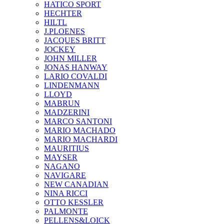
HATICO SPORT
HECHTER
HILTL
J.PLOENES
JAСQUES BRITT
JOCKEY
JOHN MILLER
JONAS HANWAY
LARIO COVALDI
LINDENMANN
LLOYD
MABRUN
MADZERINI
MARCO SANTONI
MARIO MACHADO
MARIO MACHARDI
MAURITIUS
MAYSER
NAGANO
NAVIGARE
NEW CANADIAN
NINA RICCI
OTTO KESSLER
PALMONTE
PELLENS&LOICK