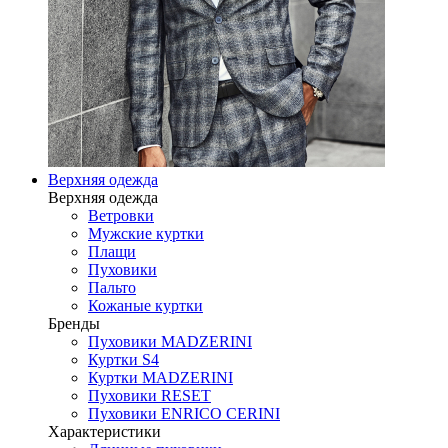
Верхняя одежда
Верхняя одежда
Ветровки
Мужские куртки
Плащи
Пуховики
Пальто
Кожаные куртки
Бренды
Пуховики MADZERINI
Куртки S4
Куртки MADZERINI
Пуховики RESET
Пуховики ENRICO CERINI
Характеристики