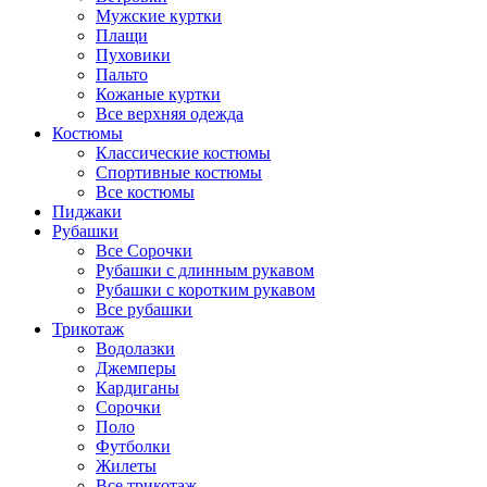
Мужские куртки
Плащи
Пуховики
Пальто
Кожаные куртки
Все верхняя одежда
Костюмы
Классические костюмы
Спортивные костюмы
Все костюмы
Пиджаки
Рубашки
Все Сорочки
Рубашки с длинным рукавом
Рубашки с коротким рукавом
Все рубашки
Трикотаж
Водолазки
Джемперы
Кардиганы
Сорочки
Поло
Футболки
Жилеты
Все трикотаж