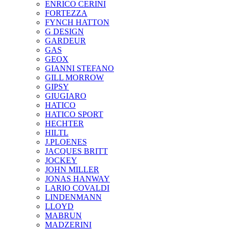
ENRICO CERINI
FORTEZZA
FYNCH HATTON
G DESIGN
GARDEUR
GAS
GEOX
GIANNI STEFANO
GILL MORROW
GIPSY
GIUGIARO
HATICO
HATICO SPORT
HECHTER
HILTL
J.PLOENES
JAСQUES BRITT
JOCKEY
JOHN MILLER
JONAS HANWAY
LARIO COVALDI
LINDENMANN
LLOYD
MABRUN
MADZERINI