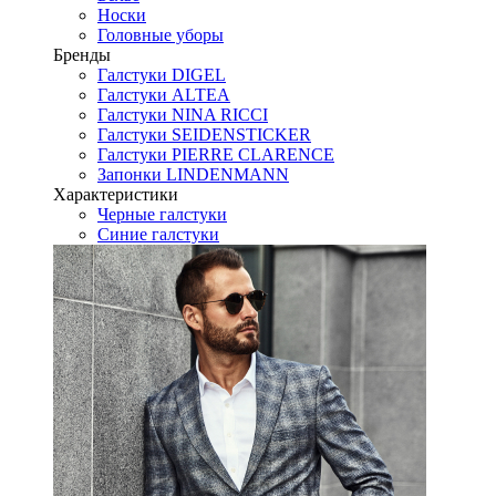
Носки
Головные уборы
Бренды
Галстуки DIGEL
Галстуки ALTEA
Галстуки NINA RICCI
Галстуки SEIDENSTICKER
Галстуки PIERRE CLARENCE
Запонки LINDENMANN
Характеристики
Черные галстуки
Синие галстуки