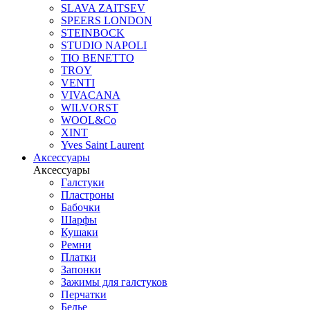
SLAVA ZAITSEV
SPEERS LONDON
STEINBOCK
STUDIO NAPOLI
TIO BENETTO
TROY
VENTI
VIVACANA
WILVORST
WOOL&Co
XINT
Yves Saint Laurent
Аксессуары
Аксессуары
Галстуки
Пластроны
Бабочки
Шарфы
Кушаки
Ремни
Платки
Запонки
Зажимы для галстуков
Перчатки
Белье