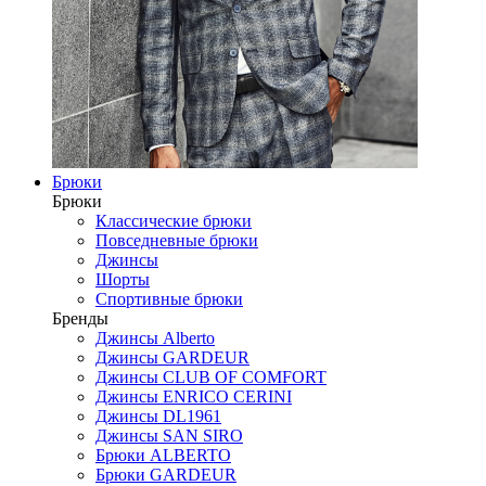
Брюки
Брюки
Классические брюки
Повседневные брюки
Джинсы
Шорты
Спортивные брюки
Бренды
Джинсы Alberto
Джинсы GARDEUR
Джинсы CLUB OF COMFORT
Джинсы ENRICO CERINI
Джинсы DL1961
Джинсы SAN SIRO
Брюки ALBERTO
Брюки GARDEUR