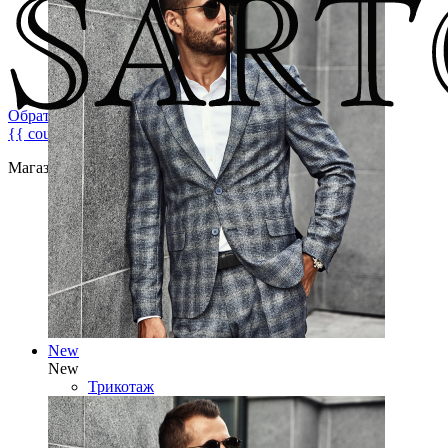
Обратная связь
{{ count }}
Магазин брендовой мужской одежды
New
New
Трикотаж