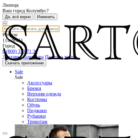
Липецк
Ваш город Колумбус?
Да, всё верно
Изменить
Регион
{{index}}
Город
8 (800) 333 71 30
Доставка
Контакты
Полезно знать
Скачать приложение
Sale
Sale
Аксессуары
Брюки
Верхняя одежда
Костюмы
Обувь
Пиджаки
Рубашки
Трикотаж