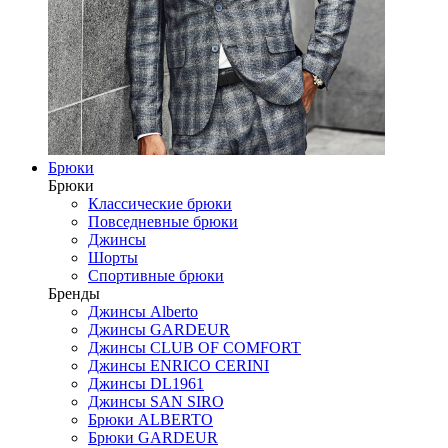
Брюки
Брюки
Классические брюки
Повседневные брюки
Джинсы
Шорты
Спортивные брюки
Бренды
Джинсы Alberto
Джинсы GARDEUR
Джинсы CLUB OF COMFORT
Джинсы ENRICO CERINI
Джинсы DL1961
Джинсы SAN SIRO
Брюки ALBERTO
Брюки GARDEUR