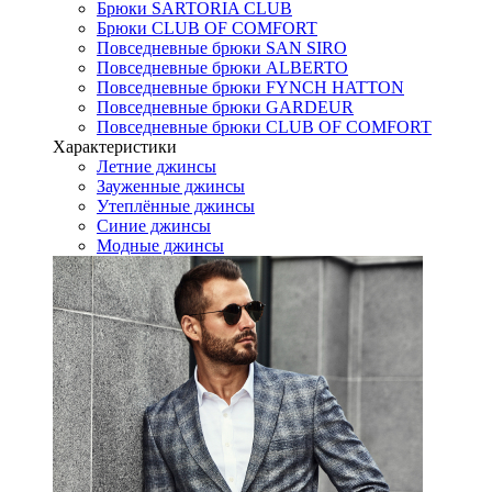
Брюки SARTORIA CLUB
Брюки CLUB OF COMFORT
Повседневные брюки SAN SIRO
Повседневные брюки ALBERTO
Повседневные брюки FYNCH HATTON
Повседневные брюки GARDEUR
Повседневные брюки CLUB OF COMFORT
Характеристики
Летние джинсы
Зауженные джинсы
Утеплённые джинсы
Синие джинсы
Модные джинсы