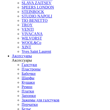
SLAVA ZAITSEV
SPEERS LONDON
STEINBOCK
STUDIO NAPOLI
TIO BENETTO
TROY
VENTI
VIVACANA
WILVORST
WOOL&Co
XINT
Yves Saint Laurent
Аксессуары
Аксессуары
Галстуки
Пластроны
Бабочки
Шарфы
Кушаки
Ремни
Платки
Запонки
Зажимы для галстуков
Перчатки
Белье