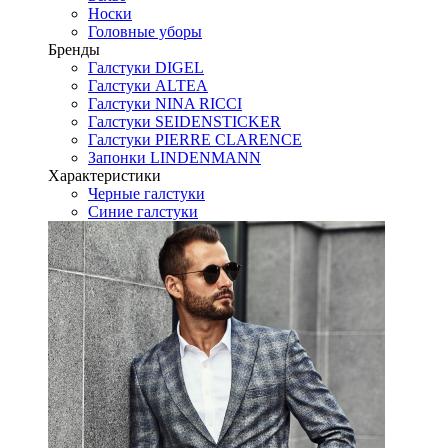
Носки
Головные уборы
Бренды
Галстуки DIGEL
Галстуки ALTEA
Галстуки NINA RICCI
Галстуки SEIDENSTICKER
Галстуки PIERRE CLARENCE
Запонки LINDENMANN
Характеристики
Черные галстуки
Синие галстуки