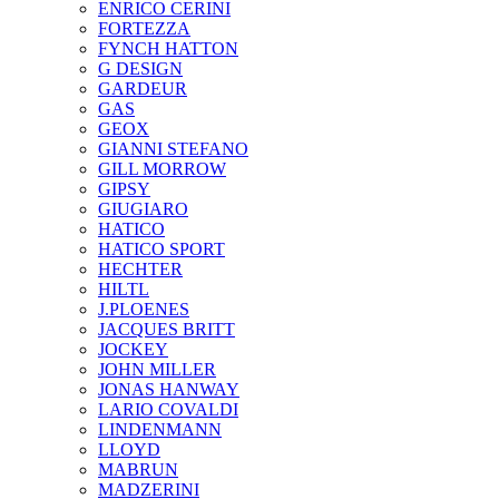
ENRICO CERINI
FORTEZZA
FYNCH HATTON
G DESIGN
GARDEUR
GAS
GEOX
GIANNI STEFANO
GILL MORROW
GIPSY
GIUGIARO
HATICO
HATICO SPORT
HECHTER
HILTL
J.PLOENES
JAСQUES BRITT
JOCKEY
JOHN MILLER
JONAS HANWAY
LARIO COVALDI
LINDENMANN
LLOYD
MABRUN
MADZERINI