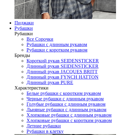
Пиджаки
Рубашки
Рубашки
Все Сорочки
Рубашки с длинным рукавом
Рубашки с коротким рукавом
Бренды
Короткий рукав SEIDENSTICKER
Длинный рукав SEIDENSTICKER
Длинный рукав JAСQUES BRITT
Длинный рукав FYNCH HATTON
Длинный рукав PURE
Характеристики
Белые рубашки с коротким рукавом
Черные рубашки с длинным рукавом
Голубые рубашки с длинным рукавом
Льняные рубашки с длинным рукавом
Хлопковые рубашки с длинным рукавом
Хлопковые рубашки с коротким рукавом
Летние рубашки
Рубашки в клетку