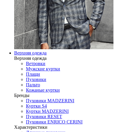
Верхняя одежда
Верхняя одежда
Ветровки
Мужские куртки
Плащи
Пуховики
Пальто
Кожаные куртки
Бренды
Пуховики MADZERINI
Куртки S4
Куртки MADZERINI
Пуховики RESET
Пуховики ENRICO CERINI
Характеристики