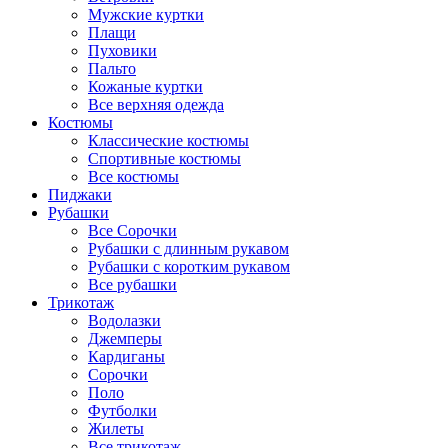
Мужские куртки
Плащи
Пуховики
Пальто
Кожаные куртки
Все верхняя одежда
Костюмы
Классические костюмы
Спортивные костюмы
Все костюмы
Пиджаки
Рубашки
Все Сорочки
Рубашки с длинным рукавом
Рубашки с коротким рукавом
Все рубашки
Трикотаж
Водолазки
Джемперы
Кардиганы
Сорочки
Поло
Футболки
Жилеты
Все трикотаж