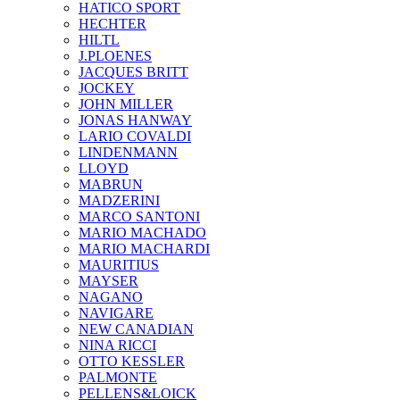
HATICO SPORT
HECHTER
HILTL
J.PLOENES
JAСQUES BRITT
JOCKEY
JOHN MILLER
JONAS HANWAY
LARIO COVALDI
LINDENMANN
LLOYD
MABRUN
MADZERINI
MARCO SANTONI
MARIO MACHADO
MARIO MACHARDI
MAURITIUS
MAYSER
NAGANO
NAVIGARE
NEW CANADIAN
NINA RICCI
OTTO KESSLER
PALMONTE
PELLENS&LOICK