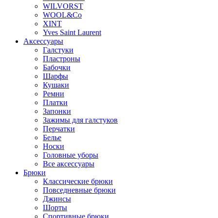
WILVORST
WOOL&Co
XINT
Yves Saint Laurent
Аксессуары
Галстуки
Пластроны
Бабочки
Шарфы
Кушаки
Ремни
Платки
Запонки
Зажимы для галстуков
Перчатки
Белье
Носки
Головные уборы
Все аксессуары
Брюки
Классические брюки
Повседневные брюки
Джинсы
Шорты
Спортивные брюки