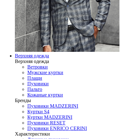
Верхняя одежда
Верхняя одежда
Ветровки
Мужские куртки
Плащи
Пуховики
Пальто
Кожаные куртки
Бренды
Пуховики MADZERINI
Куртки S4
Куртки MADZERINI
Пуховики RESET
Пуховики ENRICO CERINI
Характеристики