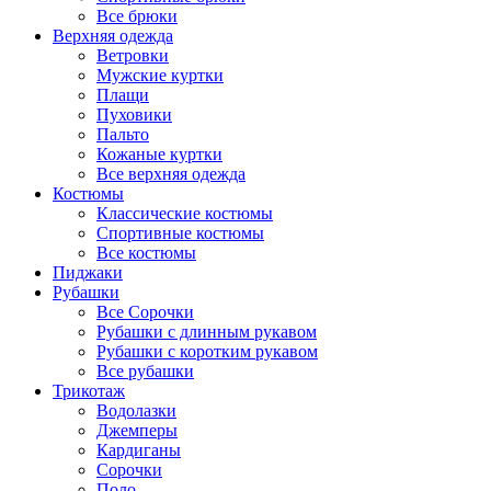
Все брюки
Верхняя одежда
Ветровки
Мужские куртки
Плащи
Пуховики
Пальто
Кожаные куртки
Все верхняя одежда
Костюмы
Классические костюмы
Спортивные костюмы
Все костюмы
Пиджаки
Рубашки
Все Сорочки
Рубашки с длинным рукавом
Рубашки с коротким рукавом
Все рубашки
Трикотаж
Водолазки
Джемперы
Кардиганы
Сорочки
Поло