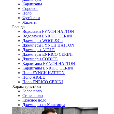
Кардиганы
Сорочки
Поло
Футболки
Жилеты
Бренды
Водолазки FYNCH HATTON
Водолазки ENRICO CERINI
Джемперы WOOL&Co
Джемперы FYNCH HATTON
Джемперы AIGLE
Джемперы ENRICO CERINI
Джемперы CODICE
Кардиганы FYNCH HATTON
Кардиганы ENRICO CERINI
Поло FYNCH HATTON
Поло AIGLE
Поло ENRICO CERINI
Характеристики
Белое поло
Синее поло
Красное поло
Джемперы из Кашемира