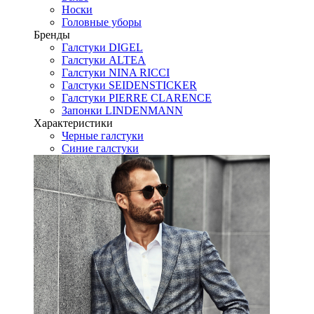
Носки
Головные уборы
Бренды
Галстуки DIGEL
Галстуки ALTEA
Галстуки NINA RICCI
Галстуки SEIDENSTICKER
Галстуки PIERRE CLARENCE
Запонки LINDENMANN
Характеристики
Черные галстуки
Синие галстуки