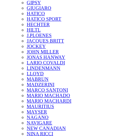
GIPSY
GIUGIARO
HATICO
HATICO SPORT
HECHTER
HILTL
J.PLOENES
JAСQUES BRITT
JOCKEY
JOHN MILLER
JONAS HANWAY
LARIO COVALDI
LINDENMANN
LLOYD
MABRUN
MADZERINI
MARCO SANTONI
MARIO MACHADO
MARIO MACHARDI
MAURITIUS
MAYSER
NAGANO
NAVIGARE
NEW CANADIAN
NINA RICCI