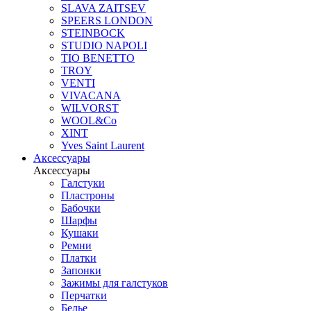
SLAVA ZAITSEV
SPEERS LONDON
STEINBOCK
STUDIO NAPOLI
TIO BENETTO
TROY
VENTI
VIVACANA
WILVORST
WOOL&Co
XINT
Yves Saint Laurent
Аксессуары
Аксессуары
Галстуки
Пластроны
Бабочки
Шарфы
Кушаки
Ремни
Платки
Запонки
Зажимы для галстуков
Перчатки
Белье