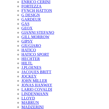
ENRICO CERINI
FORTEZZA
FYNCH HATTON
G DESIGN
GARDEUR
GAS
GEOX
GIANNI STEFANO
GILL MORROW
GIPSY
GIUGIARO
HATICO
HATICO SPORT
HECHTER
HILTL
J.PLOENES
JAСQUES BRITT
JOCKEY
JOHN MILLER
JONAS HANWAY
LARIO COVALDI
LINDENMANN
LLOYD
MABRUN
MADZERINI