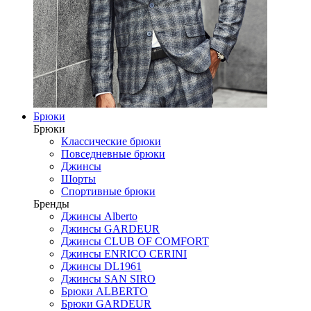
Брюки
Брюки
Классические брюки
Повседневные брюки
Джинсы
Шорты
Спортивные брюки
Бренды
Джинсы Alberto
Джинсы GARDEUR
Джинсы CLUB OF COMFORT
Джинсы ENRICO CERINI
Джинсы DL1961
Джинсы SAN SIRO
Брюки ALBERTO
Брюки GARDEUR