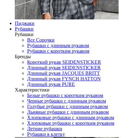
Пиджаки
Рубашки
Рубашки
Все Сорочки
Рубашки с длинным рукавом
Рубашки с коротким рукавом
Бренды
Короткий рукав SEIDENSTICKER
Длинный рукав SEIDENSTICKER
Длинный рукав JAСQUES BRITT
Длинный рукав FYNCH HATTON
Длинный рукав PURE
Характеристики
Белые рубашки с коротким рукавом
Черные рубашки с длинным рукавом
Голубые рубашки с длинным рукавом
Льняные рубашки с длинным рукавом
Хлопковые рубашки с длинным рукавом
Хлопковые рубашки с коротким рукавом
Летние рубашки
Рубашки в клетку