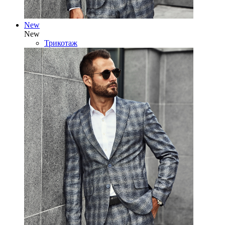
New
New
Трикотаж