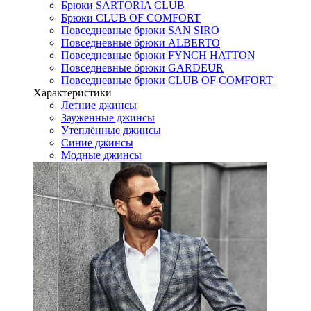
Брюки SARTORIA CLUB
Брюки CLUB OF COMFORT
Повседневные брюки SAN SIRO
Повседневные брюки ALBERTO
Повседневные брюки FYNCH HATTON
Повседневные брюки GARDEUR
Повседневные брюки CLUB OF COMFORT
Характеристики
Летние джинсы
Зауженные джинсы
Утеплённые джинсы
Синие джинсы
Модные джинсы