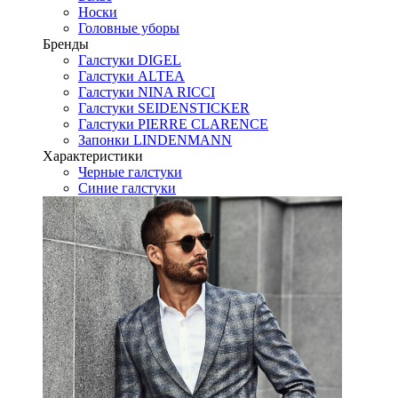
Носки
Головные уборы
Бренды
Галстуки DIGEL
Галстуки ALTEA
Галстуки NINA RICCI
Галстуки SEIDENSTICKER
Галстуки PIERRE CLARENCE
Запонки LINDENMANN
Характеристики
Черные галстуки
Синие галстуки