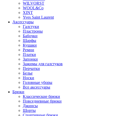
WILVORST
WOOL&Co
XINT
Yves Saint Laurent
Аксессуары
Галстуки
Пластроны
Бабочки
Шарфы
Кушаки
Ремни
Платки
Запонки
Зажимы для галстуков
Перчатки
Белье
Носки
Головные уборы
Все аксессуары
Брюки
Классические брюки
Повседневные брюки
Джинсы
Шорты
Спортивные брюки