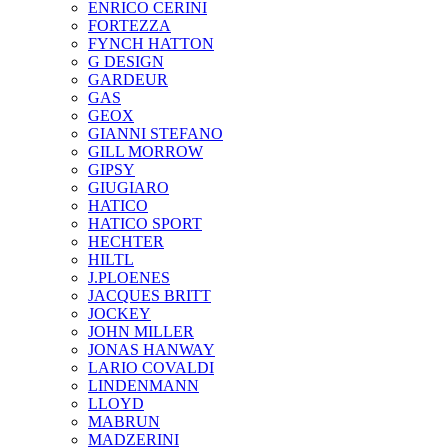
ENRICO CERINI
FORTEZZA
FYNCH HATTON
G DESIGN
GARDEUR
GAS
GEOX
GIANNI STEFANO
GILL MORROW
GIPSY
GIUGIARO
HATICO
HATICO SPORT
HECHTER
HILTL
J.PLOENES
JAСQUES BRITT
JOCKEY
JOHN MILLER
JONAS HANWAY
LARIO COVALDI
LINDENMANN
LLOYD
MABRUN
MADZERINI