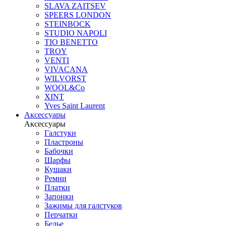
SLAVA ZAITSEV
SPEERS LONDON
STEINBOCK
STUDIO NAPOLI
TIO BENETTO
TROY
VENTI
VIVACANA
WILVORST
WOOL&Co
XINT
Yves Saint Laurent
Аксессуары
Аксессуары
Галстуки
Пластроны
Бабочки
Шарфы
Кушаки
Ремни
Платки
Запонки
Зажимы для галстуков
Перчатки
Белье