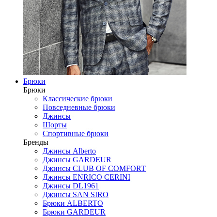
Брюки
Брюки
Классические брюки
Повседневные брюки
Джинсы
Шорты
Спортивные брюки
Бренды
Джинсы Alberto
Джинсы GARDEUR
Джинсы CLUB OF COMFORT
Джинсы ENRICO CERINI
Джинсы DL1961
Джинсы SAN SIRO
Брюки ALBERTO
Брюки GARDEUR