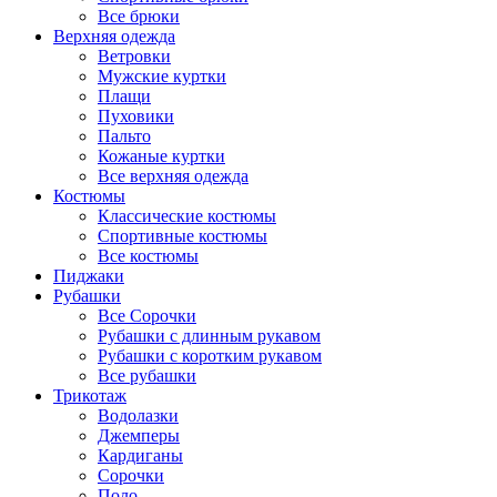
Все брюки
Верхняя одежда
Ветровки
Мужские куртки
Плащи
Пуховики
Пальто
Кожаные куртки
Все верхняя одежда
Костюмы
Классические костюмы
Спортивные костюмы
Все костюмы
Пиджаки
Рубашки
Все Сорочки
Рубашки с длинным рукавом
Рубашки с коротким рукавом
Все рубашки
Трикотаж
Водолазки
Джемперы
Кардиганы
Сорочки
Поло