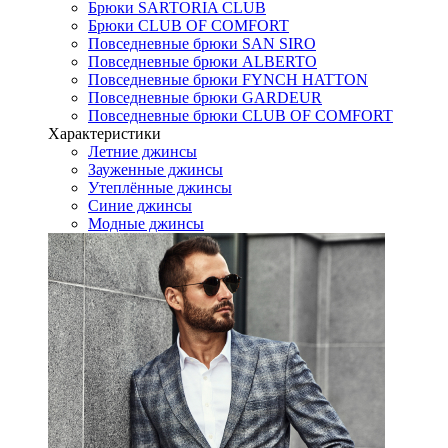
Брюки SARTORIA CLUB
Брюки CLUB OF COMFORT
Повседневные брюки SAN SIRO
Повседневные брюки ALBERTO
Повседневные брюки FYNCH HATTON
Повседневные брюки GARDEUR
Повседневные брюки CLUB OF COMFORT
Характеристики
Летние джинсы
Зауженные джинсы
Утеплённые джинсы
Синие джинсы
Модные джинсы