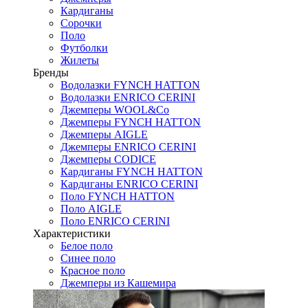
Кардиганы
Сорочки
Поло
Футболки
Жилеты
Бренды
Водолазки FYNCH HATTON
Водолазки ENRICO CERINI
Джемперы WOOL&Co
Джемперы FYNCH HATTON
Джемперы AIGLE
Джемперы ENRICO CERINI
Джемперы CODICE
Кардиганы FYNCH HATTON
Кардиганы ENRICO CERINI
Поло FYNCH HATTON
Поло AIGLE
Поло ENRICO CERINI
Характеристики
Белое поло
Синее поло
Красное поло
Джемперы из Кашемира