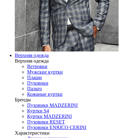
Верхняя одежда
Верхняя одежда
Ветровки
Мужские куртки
Плащи
Пуховики
Пальто
Кожаные куртки
Бренды
Пуховики MADZERINI
Куртки S4
Куртки MADZERINI
Пуховики RESET
Пуховики ENRICO CERINI
Характеристики