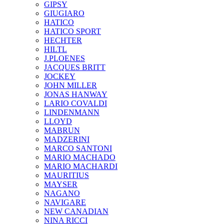
GIPSY
GIUGIARO
HATICO
HATICO SPORT
HECHTER
HILTL
J.PLOENES
JAСQUES BRITT
JOCKEY
JOHN MILLER
JONAS HANWAY
LARIO COVALDI
LINDENMANN
LLOYD
MABRUN
MADZERINI
MARCO SANTONI
MARIO MACHADO
MARIO MACHARDI
MAURITIUS
MAYSER
NAGANO
NAVIGARE
NEW CANADIAN
NINA RICCI