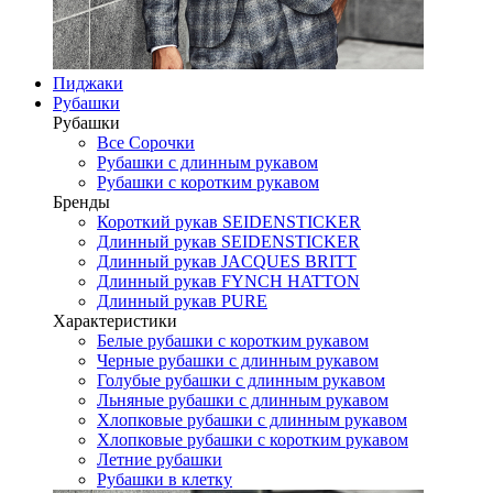
Пиджаки
Рубашки
Рубашки
Все Сорочки
Рубашки с длинным рукавом
Рубашки с коротким рукавом
Бренды
Короткий рукав SEIDENSTICKER
Длинный рукав SEIDENSTICKER
Длинный рукав JAСQUES BRITT
Длинный рукав FYNCH HATTON
Длинный рукав PURE
Характеристики
Белые рубашки с коротким рукавом
Черные рубашки с длинным рукавом
Голубые рубашки с длинным рукавом
Льняные рубашки с длинным рукавом
Хлопковые рубашки с длинным рукавом
Хлопковые рубашки с коротким рукавом
Летние рубашки
Рубашки в клетку