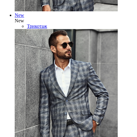
New
New
Трикотаж