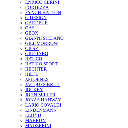
ENRICO CERINI
FORTEZZA
FYNCH HATTON
G DESIGN
GARDEUR
GAS
GEOX
GIANNI STEFANO
GILL MORROW
GIPSY
GIUGIARO
HATICO
HATICO SPORT
HECHTER
HILTL
J.PLOENES
JAСQUES BRITT
JOCKEY
JOHN MILLER
JONAS HANWAY
LARIO COVALDI
LINDENMANN
LLOYD
MABRUN
MADZERINI