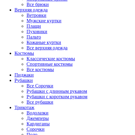
Все брюки
Верхняя одежда
Ветровки
Мужские куртки
Плащи
Пуховики
Пальто
Кожаные куртки
Все верхняя одежда
Костюмы
Классические костюмы
Спортивные костюмы
Все костюмы
Пиджаки
Рубашки
Все Сорочки
Рубашки с длинным рукавом
Рубашки с коротким рукавом
Все рубашки
Трикотаж
Водолазки
Джемперы
Кардиганы
Сорочки
Поло