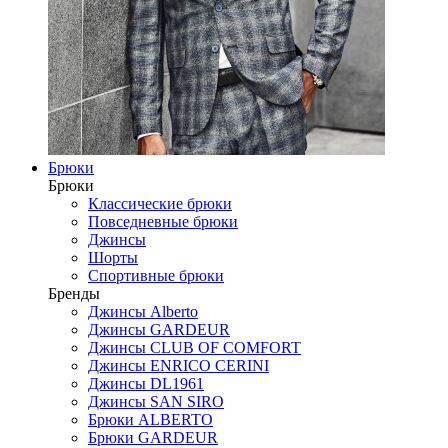
Брюки
Брюки
Классические брюки
Повседневные брюки
Джинсы
Шорты
Спортивные брюки
Бренды
Джинсы Alberto
Джинсы GARDEUR
Джинсы CLUB OF COMFORT
Джинсы ENRICO CERINI
Джинсы DL1961
Джинсы SAN SIRO
Брюки ALBERTO
Брюки GARDEUR