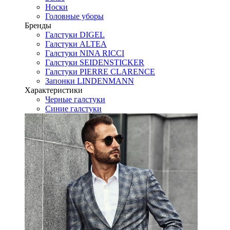
Носки
Головные уборы
Бренды
Галстуки DIGEL
Галстуки ALTEA
Галстуки NINA RICCI
Галстуки SEIDENSTICKER
Галстуки PIERRE CLARENCE
Запонки LINDENMANN
Характеристики
Черные галстуки
Синие галстуки