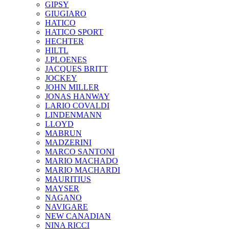
GIPSY
GIUGIARO
HATICO
HATICO SPORT
HECHTER
HILTL
J.PLOENES
JAСQUES BRITT
JOCKEY
JOHN MILLER
JONAS HANWAY
LARIO COVALDI
LINDENMANN
LLOYD
MABRUN
MADZERINI
MARCO SANTONI
MARIO MACHADO
MARIO MACHARDI
MAURITIUS
MAYSER
NAGANO
NAVIGARE
NEW CANADIAN
NINA RICCI