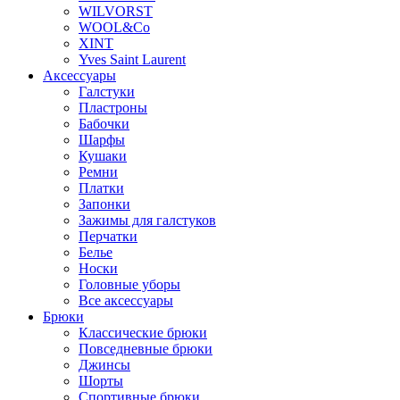
WILVORST
WOOL&Co
XINT
Yves Saint Laurent
Аксессуары
Галстуки
Пластроны
Бабочки
Шарфы
Кушаки
Ремни
Платки
Запонки
Зажимы для галстуков
Перчатки
Белье
Носки
Головные уборы
Все аксессуары
Брюки
Классические брюки
Повседневные брюки
Джинсы
Шорты
Спортивные брюки