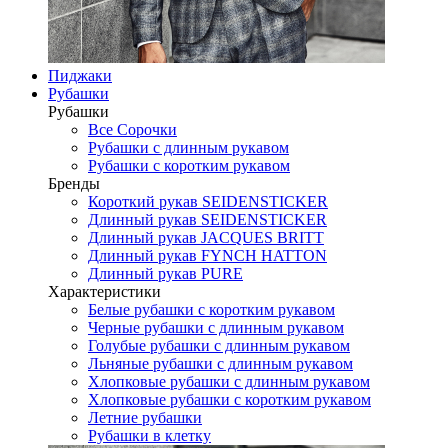
Пиджаки
Рубашки
Рубашки
Все Сорочки
Рубашки с длинным рукавом
Рубашки с коротким рукавом
Бренды
Короткий рукав SEIDENSTICKER
Длинный рукав SEIDENSTICKER
Длинный рукав JAСQUES BRITT
Длинный рукав FYNCH HATTON
Длинный рукав PURE
Характеристики
Белые рубашки с коротким рукавом
Черные рубашки с длинным рукавом
Голубые рубашки с длинным рукавом
Льняные рубашки с длинным рукавом
Хлопковые рубашки с длинным рукавом
Хлопковые рубашки с коротким рукавом
Летние рубашки
Рубашки в клетку