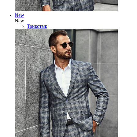
New
New
Трикотаж