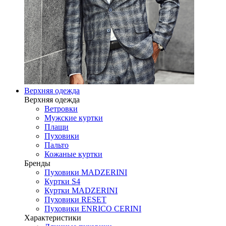
Верхняя одежда
Верхняя одежда
Ветровки
Мужские куртки
Плащи
Пуховики
Пальто
Кожаные куртки
Бренды
Пуховики MADZERINI
Куртки S4
Куртки MADZERINI
Пуховики RESET
Пуховики ENRICO CERINI
Характеристики