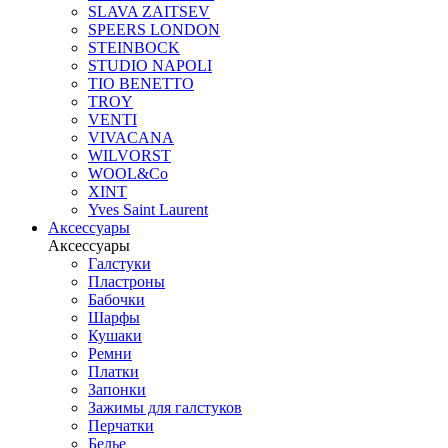
SLAVA ZAITSEV
SPEERS LONDON
STEINBOCK
STUDIO NAPOLI
TIO BENETTO
TROY
VENTI
VIVACANA
WILVORST
WOOL&Co
XINT
Yves Saint Laurent
Аксессуары
Аксессуары
Галстуки
Пластроны
Бабочки
Шарфы
Кушаки
Ремни
Платки
Запонки
Зажимы для галстуков
Перчатки
Белье