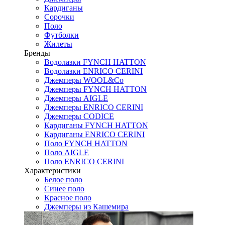
Кардиганы
Сорочки
Поло
Футболки
Жилеты
Бренды
Водолазки FYNCH HATTON
Водолазки ENRICO CERINI
Джемперы WOOL&Co
Джемперы FYNCH HATTON
Джемперы AIGLE
Джемперы ENRICO CERINI
Джемперы CODICE
Кардиганы FYNCH HATTON
Кардиганы ENRICO CERINI
Поло FYNCH HATTON
Поло AIGLE
Поло ENRICO CERINI
Характеристики
Белое поло
Синее поло
Красное поло
Джемперы из Кашемира