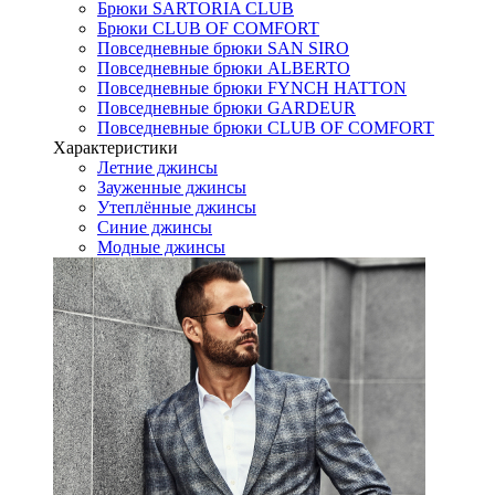
Брюки SARTORIA CLUB
Брюки CLUB OF COMFORT
Повседневные брюки SAN SIRO
Повседневные брюки ALBERTO
Повседневные брюки FYNCH HATTON
Повседневные брюки GARDEUR
Повседневные брюки CLUB OF COMFORT
Характеристики
Летние джинсы
Зауженные джинсы
Утеплённые джинсы
Синие джинсы
Модные джинсы