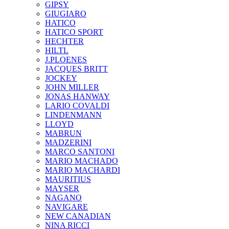
GIPSY
GIUGIARO
HATICO
HATICO SPORT
HECHTER
HILTL
J.PLOENES
JAСQUES BRITT
JOCKEY
JOHN MILLER
JONAS HANWAY
LARIO COVALDI
LINDENMANN
LLOYD
MABRUN
MADZERINI
MARCO SANTONI
MARIO MACHADO
MARIO MACHARDI
MAURITIUS
MAYSER
NAGANO
NAVIGARE
NEW CANADIAN
NINA RICCI