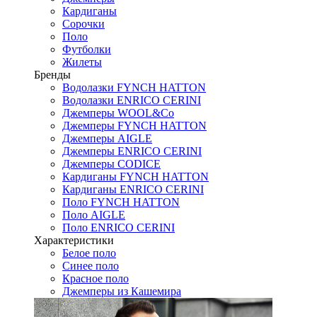
Кардиганы
Сорочки
Поло
Футболки
Жилеты
Бренды
Водолазки FYNCH HATTON
Водолазки ENRICO CERINI
Джемперы WOOL&Co
Джемперы FYNCH HATTON
Джемперы AIGLE
Джемперы ENRICO CERINI
Джемперы CODICE
Кардиганы FYNCH HATTON
Кардиганы ENRICO CERINI
Поло FYNCH HATTON
Поло AIGLE
Поло ENRICO CERINI
Характеристики
Белое поло
Синее поло
Красное поло
Джемперы из Кашемира