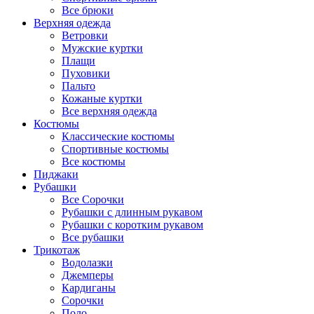
Все брюки
Верхняя одежда
Ветровки
Мужские куртки
Плащи
Пуховики
Пальто
Кожаные куртки
Все верхняя одежда
Костюмы
Классические костюмы
Спортивные костюмы
Все костюмы
Пиджаки
Рубашки
Все Сорочки
Рубашки с длинным рукавом
Рубашки с коротким рукавом
Все рубашки
Трикотаж
Водолазки
Джемперы
Кардиганы
Сорочки
Поло