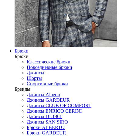
Брюки
Брюки
Классические брюки
Повседневные брюки
Джинсы
Шорты
Спортивные брюки
Бренды
Джинсы Alberto
Джинсы GARDEUR
Джинсы CLUB OF COMFORT
Джинсы ENRICO CERINI
Джинсы DL1961
Джинсы SAN SIRO
Брюки ALBERTO
Брюки GARDEUR