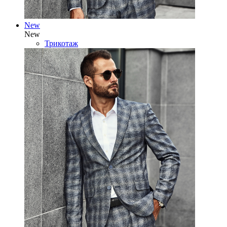
New
New
Трикотаж