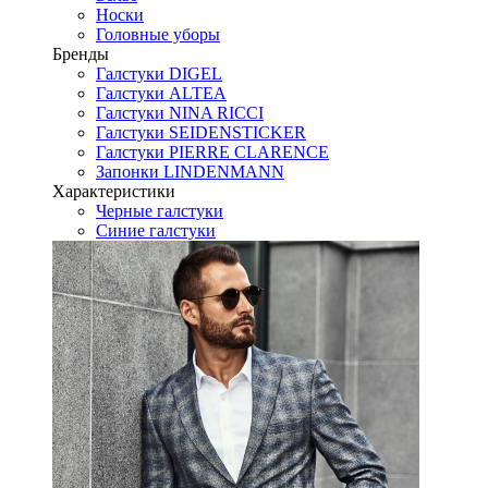
Носки
Головные уборы
Бренды
Галстуки DIGEL
Галстуки ALTEA
Галстуки NINA RICCI
Галстуки SEIDENSTICKER
Галстуки PIERRE CLARENCE
Запонки LINDENMANN
Характеристики
Черные галстуки
Синие галстуки