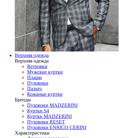
Верхняя одежда
Верхняя одежда
Ветровки
Мужские куртки
Плащи
Пуховики
Пальто
Кожаные куртки
Бренды
Пуховики MADZERINI
Куртки S4
Куртки MADZERINI
Пуховики RESET
Пуховики ENRICO CERINI
Характеристики