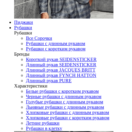
Пиджаки
Рубашки
Рубашки
Все Сорочки
Рубашки с длинным рукавом
Рубашки с коротким рукавом
Бренды
Короткий рукав SEIDENSTICKER
Длинный рукав SEIDENSTICKER
Длинный рукав JAСQUES BRITT
Длинный рукав FYNCH HATTON
Длинный рукав PURE
Характеристики
Белые рубашки с коротким рукавом
Черные рубашки с длинным рукавом
Голубые рубашки с длинным рукавом
Льняные рубашки с длинным рукавом
Хлопковые рубашки с длинным рукавом
Хлопковые рубашки с коротким рукавом
Летние рубашки
Рубашки в клетку