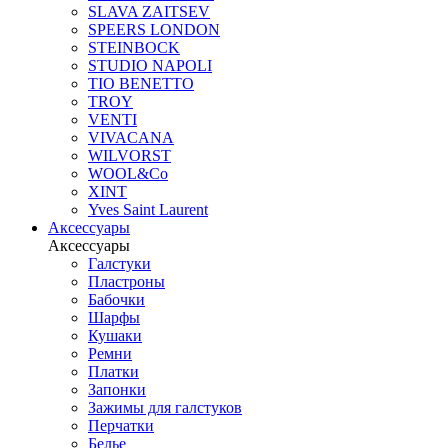
SLAVA ZAITSEV
SPEERS LONDON
STEINBOCK
STUDIO NAPOLI
TIO BENETTO
TROY
VENTI
VIVACANA
WILVORST
WOOL&Co
XINT
Yves Saint Laurent
Аксессуары
Аксессуары
Галстуки
Пластроны
Бабочки
Шарфы
Кушаки
Ремни
Платки
Запонки
Зажимы для галстуков
Перчатки
Белье