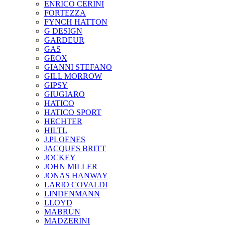
ENRICO CERINI
FORTEZZA
FYNCH HATTON
G DESIGN
GARDEUR
GAS
GEOX
GIANNI STEFANO
GILL MORROW
GIPSY
GIUGIARO
HATICO
HATICO SPORT
HECHTER
HILTL
J.PLOENES
JAСQUES BRITT
JOCKEY
JOHN MILLER
JONAS HANWAY
LARIO COVALDI
LINDENMANN
LLOYD
MABRUN
MADZERINI