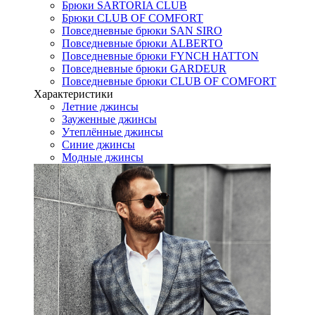
Брюки SARTORIA CLUB
Брюки CLUB OF COMFORT
Повседневные брюки SAN SIRO
Повседневные брюки ALBERTO
Повседневные брюки FYNCH HATTON
Повседневные брюки GARDEUR
Повседневные брюки CLUB OF COMFORT
Характеристики
Летние джинсы
Зауженные джинсы
Утеплённые джинсы
Синие джинсы
Модные джинсы