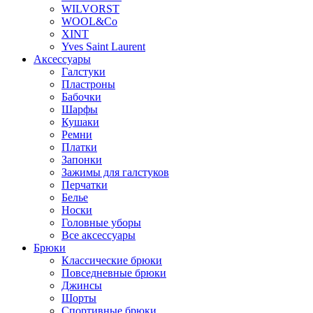
WILVORST
WOOL&Co
XINT
Yves Saint Laurent
Аксессуары
Галстуки
Пластроны
Бабочки
Шарфы
Кушаки
Ремни
Платки
Запонки
Зажимы для галстуков
Перчатки
Белье
Носки
Головные уборы
Все аксессуары
Брюки
Классические брюки
Повседневные брюки
Джинсы
Шорты
Спортивные брюки