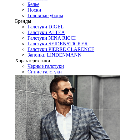
Белье
Носки
Головные уборы
Бренды
Галстуки DIGEL
Галстуки ALTEA
Галстуки NINA RICCI
Галстуки SEIDENSTICKER
Галстуки PIERRE CLARENCE
Запонки LINDENMANN
Характеристики
Черные галстуки
Синие галстуки