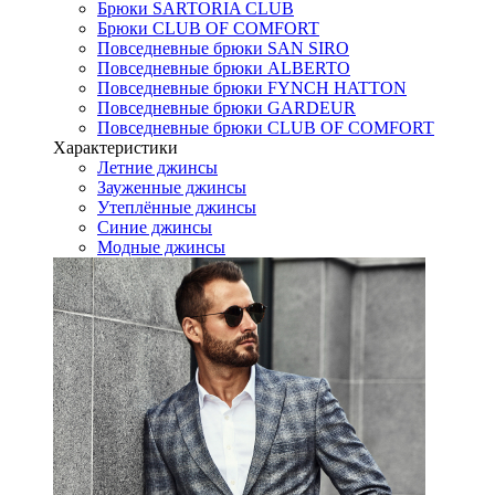
Брюки SARTORIA CLUB
Брюки CLUB OF COMFORT
Повседневные брюки SAN SIRO
Повседневные брюки ALBERTO
Повседневные брюки FYNCH HATTON
Повседневные брюки GARDEUR
Повседневные брюки CLUB OF COMFORT
Характеристики
Летние джинсы
Зауженные джинсы
Утеплённые джинсы
Синие джинсы
Модные джинсы