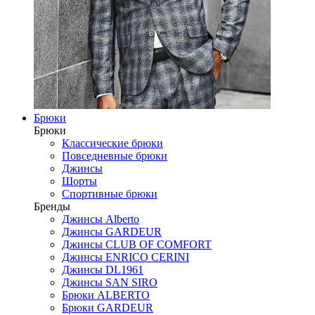
Брюки
Брюки
Классические брюки
Повседневные брюки
Джинсы
Шорты
Спортивные брюки
Бренды
Джинсы Alberto
Джинсы GARDEUR
Джинсы CLUB OF COMFORT
Джинсы ENRICO CERINI
Джинсы DL1961
Джинсы SAN SIRO
Брюки ALBERTO
Брюки GARDEUR