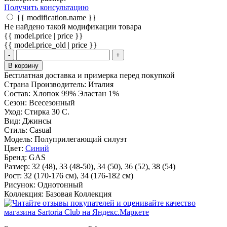
Получить консультацию
{{ modification.name }}
Не найдено такой модификации товара
{{ model.price | price }}
{{ model.price_old | price }}
-
+
В корзину
Бесплатная доставка и примерка перед покупкой
Страна Производитель:
Италия
Состав:
Хлопок 99% Эластан 1%
Сезон:
Всесезонный
Уход:
Стирка 30 С.
Вид:
Джинсы
Стиль:
Casual
Модель:
Полуприлегающий силуэт
Цвет:
Синий
Бренд:
GAS
Размер:
32 (48), 33 (48-50), 34 (50), 36 (52), 38 (54)
Рост:
32 (170-176 cм), 34 (176-182 см)
Рисунок:
Однотонный
Коллекция:
Базовая Коллекция