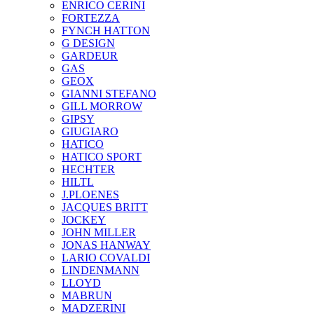
ENRICO CERINI
FORTEZZA
FYNCH HATTON
G DESIGN
GARDEUR
GAS
GEOX
GIANNI STEFANO
GILL MORROW
GIPSY
GIUGIARO
HATICO
HATICO SPORT
HECHTER
HILTL
J.PLOENES
JAСQUES BRITT
JOCKEY
JOHN MILLER
JONAS HANWAY
LARIO COVALDI
LINDENMANN
LLOYD
MABRUN
MADZERINI