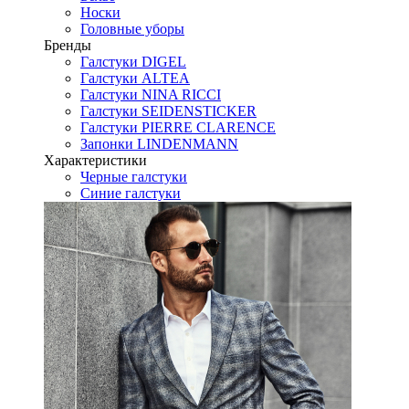
Носки
Головные уборы
Бренды
Галстуки DIGEL
Галстуки ALTEA
Галстуки NINA RICCI
Галстуки SEIDENSTICKER
Галстуки PIERRE CLARENCE
Запонки LINDENMANN
Характеристики
Черные галстуки
Синие галстуки