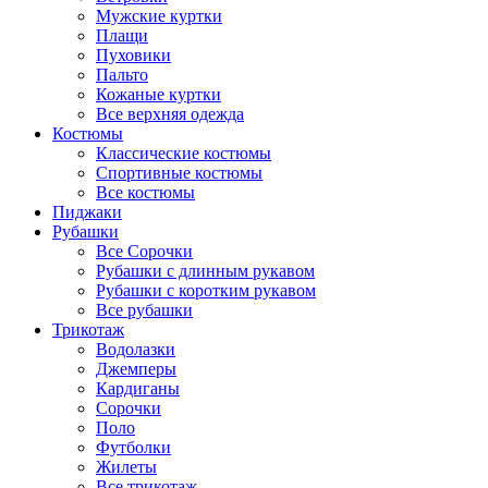
Мужские куртки
Плащи
Пуховики
Пальто
Кожаные куртки
Все верхняя одежда
Костюмы
Классические костюмы
Спортивные костюмы
Все костюмы
Пиджаки
Рубашки
Все Сорочки
Рубашки с длинным рукавом
Рубашки с коротким рукавом
Все рубашки
Трикотаж
Водолазки
Джемперы
Кардиганы
Сорочки
Поло
Футболки
Жилеты
Все трикотаж