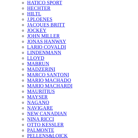
HATICO SPORT
HECHTER
HILTL
J.PLOENES
JAСQUES BRITT
JOCKEY
JOHN MILLER
JONAS HANWAY
LARIO COVALDI
LINDENMANN
LLOYD
MABRUN
MADZERINI
MARCO SANTONI
MARIO MACHADO
MARIO MACHARDI
MAURITIUS
MAYSER
NAGANO
NAVIGARE
NEW CANADIAN
NINA RICCI
OTTO KESSLER
PALMONTE
PELLENS&LOICK