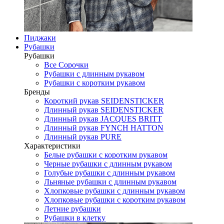
Пиджаки
Рубашки
Рубашки
Все Сорочки
Рубашки с длинным рукавом
Рубашки с коротким рукавом
Бренды
Короткий рукав SEIDENSTICKER
Длинный рукав SEIDENSTICKER
Длинный рукав JAСQUES BRITT
Длинный рукав FYNCH HATTON
Длинный рукав PURE
Характеристики
Белые рубашки с коротким рукавом
Черные рубашки с длинным рукавом
Голубые рубашки с длинным рукавом
Льняные рубашки с длинным рукавом
Хлопковые рубашки с длинным рукавом
Хлопковые рубашки с коротким рукавом
Летние рубашки
Рубашки в клетку