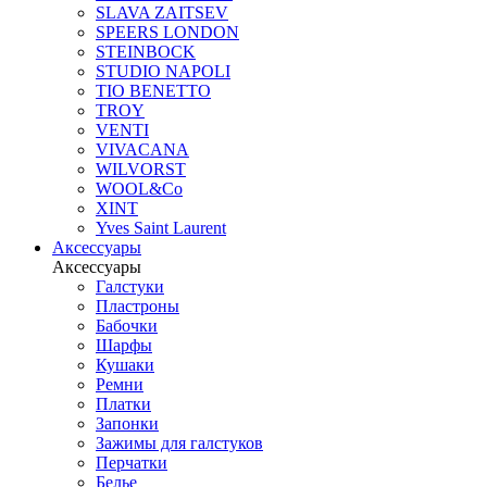
SLAVA ZAITSEV
SPEERS LONDON
STEINBOCK
STUDIO NAPOLI
TIO BENETTO
TROY
VENTI
VIVACANA
WILVORST
WOOL&Co
XINT
Yves Saint Laurent
Аксессуары
Аксессуары
Галстуки
Пластроны
Бабочки
Шарфы
Кушаки
Ремни
Платки
Запонки
Зажимы для галстуков
Перчатки
Белье