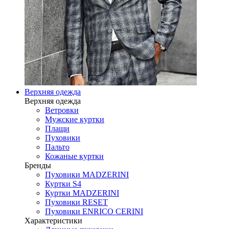
Верхняя одежда
Верхняя одежда
Ветровки
Мужские куртки
Плащи
Пуховики
Пальто
Кожаные куртки
Бренды
Пуховики MADZERINI
Куртки S4
Куртки MADZERINI
Пуховики RESET
Пуховики ENRICO CERINI
Характеристики