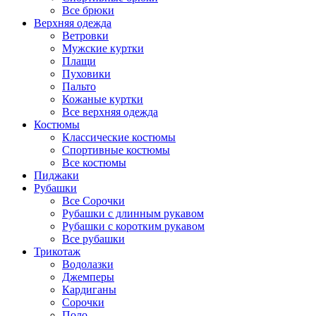
Все брюки
Верхняя одежда
Ветровки
Мужские куртки
Плащи
Пуховики
Пальто
Кожаные куртки
Все верхняя одежда
Костюмы
Классические костюмы
Спортивные костюмы
Все костюмы
Пиджаки
Рубашки
Все Сорочки
Рубашки с длинным рукавом
Рубашки с коротким рукавом
Все рубашки
Трикотаж
Водолазки
Джемперы
Кардиганы
Сорочки
Поло