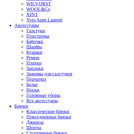
WILVORST
WOOL&Co
XINT
Yves Saint Laurent
Аксессуары
Галстуки
Пластроны
Бабочки
Шарфы
Кушаки
Ремни
Платки
Запонки
Зажимы для галстуков
Перчатки
Белье
Носки
Головные уборы
Все аксессуары
Брюки
Классические брюки
Повседневные брюки
Джинсы
Шорты
Спортивные брюки