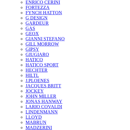
ENRICO CERINI
FORTEZZA
FYNCH HATTON
G DESIGN
GARDEUR
GAS
GEOX
GIANNI STEFANO
GILL MORROW
GIPSY
GIUGIARO
HATICO
HATICO SPORT
HECHTER
HILTL
J.PLOENES
JAСQUES BRITT
JOCKEY
JOHN MILLER
JONAS HANWAY
LARIO COVALDI
LINDENMANN
LLOYD
MABRUN
MADZERINI