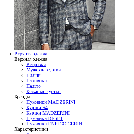
Верхняя одежда
Верхняя одежда
Ветровки
Мужские куртки
Плащи
Пуховики
Пальто
Кожаные куртки
Бренды
Пуховики MADZERINI
Куртки S4
Куртки MADZERINI
Пуховики RESET
Пуховики ENRICO CERINI
Характеристики