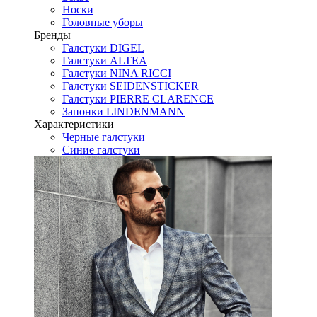
Носки
Головные уборы
Бренды
Галстуки DIGEL
Галстуки ALTEA
Галстуки NINA RICCI
Галстуки SEIDENSTICKER
Галстуки PIERRE CLARENCE
Запонки LINDENMANN
Характеристики
Черные галстуки
Синие галстуки