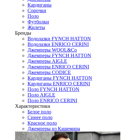
Кардиганы
Сорочки
Поло
Футболки
Жилеты
Бренды
Водолазки FYNCH HATTON
Водолазки ENRICO CERINI
Джемперы WOOL&Co
Джемперы FYNCH HATTON
Джемперы AIGLE
Джемперы ENRICO CERINI
Джемперы CODICE
Кардиганы FYNCH HATTON
Кардиганы ENRICO CERINI
Поло FYNCH HATTON
Поло AIGLE
Поло ENRICO CERINI
Характеристики
Белое поло
Синее поло
Красное поло
Джемперы из Кашемира