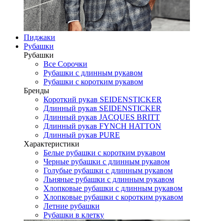
Пиджаки
Рубашки
Рубашки
Все Сорочки
Рубашки с длинным рукавом
Рубашки с коротким рукавом
Бренды
Короткий рукав SEIDENSTICKER
Длинный рукав SEIDENSTICKER
Длинный рукав JAСQUES BRITT
Длинный рукав FYNCH HATTON
Длинный рукав PURE
Характеристики
Белые рубашки с коротким рукавом
Черные рубашки с длинным рукавом
Голубые рубашки с длинным рукавом
Льняные рубашки с длинным рукавом
Хлопковые рубашки с длинным рукавом
Хлопковые рубашки с коротким рукавом
Летние рубашки
Рубашки в клетку