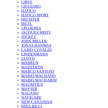
GIPSY
GIUGIARO
HATICO
HATICO SPORT
HECHTER
HILTL
J.PLOENES
JAСQUES BRITT
JOCKEY
JOHN MILLER
JONAS HANWAY
LARIO COVALDI
LINDENMANN
LLOYD
MABRUN
MADZERINI
MARCO SANTONI
MARIO MACHADO
MARIO MACHARDI
MAURITIUS
MAYSER
NAGANO
NAVIGARE
NEW CANADIAN
NINA RICCI