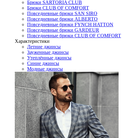
Брюки SARTORIA CLUB
Брюки CLUB OF COMFORT
Повседневные брюки SAN SIRO
Повседневные брюки ALBERTO
Повседневные брюки FYNCH HATTON
Повседневные брюки GARDEUR
Повседневные брюки CLUB OF COMFORT
Характеристики
Летние джинсы
Зауженные джинсы
Утеплённые джинсы
Синие джинсы
Модные джинсы