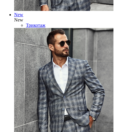
New
New
Трикотаж