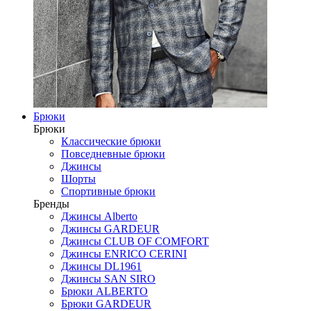
Брюки
Брюки
Классические брюки
Повседневные брюки
Джинсы
Шорты
Спортивные брюки
Бренды
Джинсы Alberto
Джинсы GARDEUR
Джинсы CLUB OF COMFORT
Джинсы ENRICO CERINI
Джинсы DL1961
Джинсы SAN SIRO
Брюки ALBERTO
Брюки GARDEUR