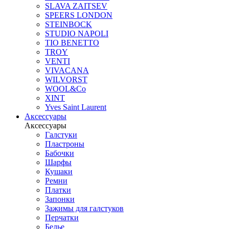
SLAVA ZAITSEV
SPEERS LONDON
STEINBOCK
STUDIO NAPOLI
TIO BENETTO
TROY
VENTI
VIVACANA
WILVORST
WOOL&Co
XINT
Yves Saint Laurent
Аксессуары
Аксессуары
Галстуки
Пластроны
Бабочки
Шарфы
Кушаки
Ремни
Платки
Запонки
Зажимы для галстуков
Перчатки
Белье