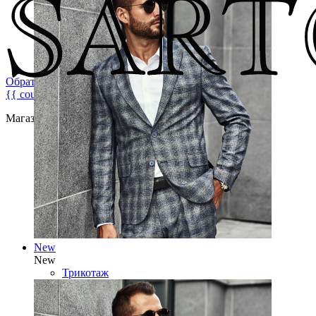
Обратная связь
{{ count }}
Магазин брендовой мужской одежды
New
New
Трикотаж