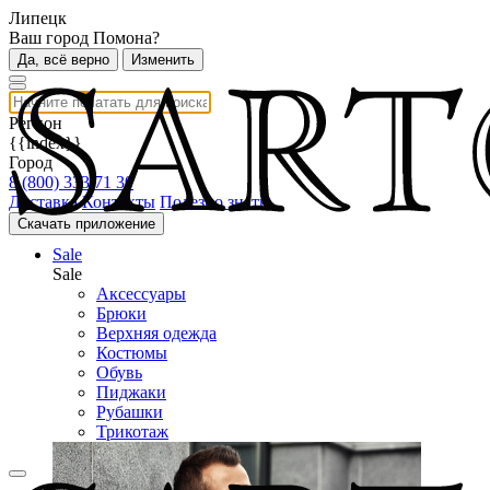
Липецк
Ваш город Помона?
Да, всё верно
Изменить
Регион
{{index}}
Город
8 (800) 333 71 30
Доставка
Контакты
Полезно знать
Скачать приложение
Sale
Sale
Аксессуары
Брюки
Верхняя одежда
Костюмы
Обувь
Пиджаки
Рубашки
Трикотаж