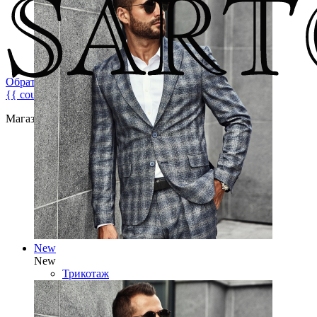
Обратная связь
{{ count }}
Магазин брендовой мужской одежды
New
New
Трикотаж