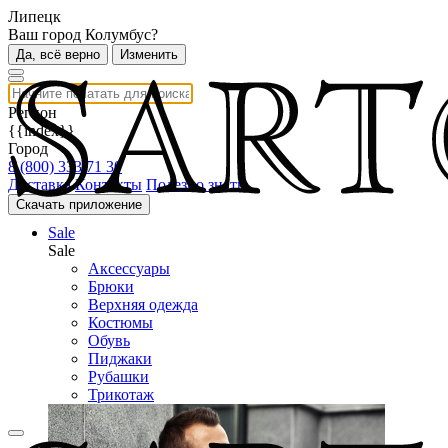
Липецк
Ваш город Колумбус?
Да, всё верно
Изменить
Регион
{{index}}
Город
8 (800) 333 71 30
Доставка
Контакты
Полезно знать
Скачать приложение
Sale
Sale
Аксессуары
Брюки
Верхняя одежда
Костюмы
Обувь
Пиджаки
Рубашки
Трикотаж