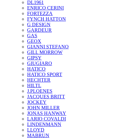
DL1961
ENRICO CERINI
FORTEZZA
FYNCH HATTON
G DESIGN
GARDEUR
GAS
GEOX
GIANNI STEFANO
GILL MORROW
GIPSY
GIUGIARO
HATICO
HATICO SPORT
HECHTER
HILTL
J.PLOENES
JAСQUES BRITT
JOCKEY
JOHN MILLER
JONAS HANWAY
LARIO COVALDI
LINDENMANN
LLOYD
MABRUN