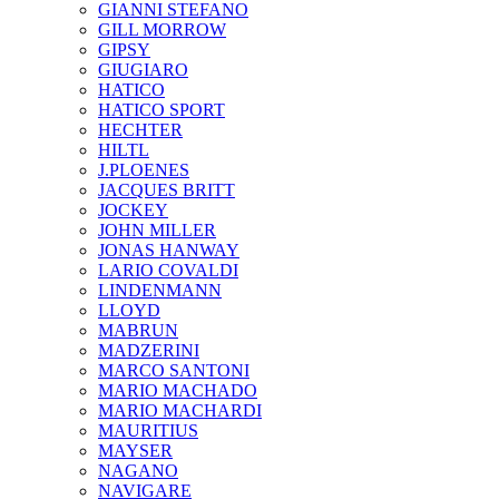
GIANNI STEFANO
GILL MORROW
GIPSY
GIUGIARO
HATICO
HATICO SPORT
HECHTER
HILTL
J.PLOENES
JAСQUES BRITT
JOCKEY
JOHN MILLER
JONAS HANWAY
LARIO COVALDI
LINDENMANN
LLOYD
MABRUN
MADZERINI
MARCO SANTONI
MARIO MACHADO
MARIO MACHARDI
MAURITIUS
MAYSER
NAGANO
NAVIGARE