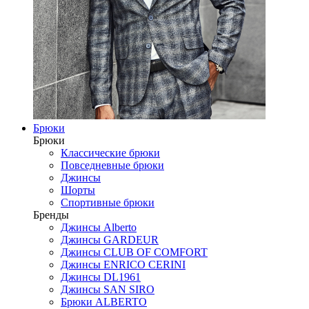
Брюки
Брюки
Классические брюки
Повседневные брюки
Джинсы
Шорты
Спортивные брюки
Бренды
Джинсы Alberto
Джинсы GARDEUR
Джинсы CLUB OF COMFORT
Джинсы ENRICO CERINI
Джинсы DL1961
Джинсы SAN SIRO
Брюки ALBERTO