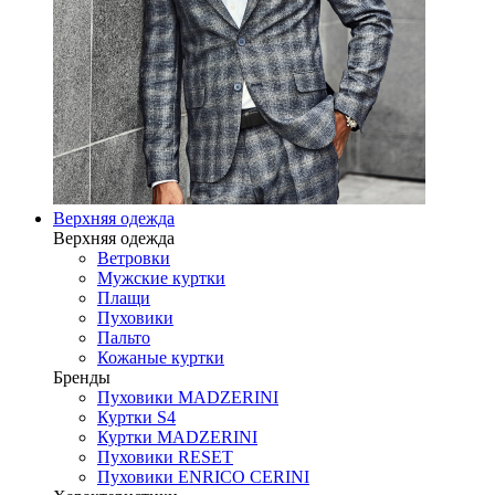
Верхняя одежда
Верхняя одежда
Ветровки
Мужские куртки
Плащи
Пуховики
Пальто
Кожаные куртки
Бренды
Пуховики MADZERINI
Куртки S4
Куртки MADZERINI
Пуховики RESET
Пуховики ENRICO CERINI