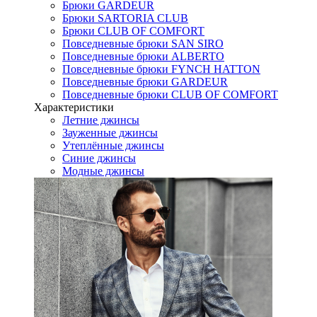
Брюки GARDEUR
Брюки SARTORIA CLUB
Брюки CLUB OF COMFORT
Повседневные брюки SAN SIRO
Повседневные брюки ALBERTO
Повседневные брюки FYNCH HATTON
Повседневные брюки GARDEUR
Повседневные брюки CLUB OF COMFORT
Характеристики
Летние джинсы
Зауженные джинсы
Утеплённые джинсы
Синие джинсы
Модные джинсы