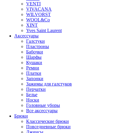
VENTI
VIVACANA
WILVORST
WOOL&Co
XINT
Yves Saint Laurent
Аксессуары
Галстуки
Пластроны
Бабочки
Шарфы
Кушаки
Ремни
Платки
Запонки
Зажимы для галстуков
Перчатки
Белье
Носки
Головные уборы
Все аксессуары
Брюки
Классические брюки
Повседневные брюки
Джинсы