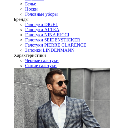
Белье
Носки
Головные уборы
Бренды
Галстуки DIGEL
Галстуки ALTEA
Галстуки NINA RICCI
Галстуки SEIDENSTICKER
Галстуки PIERRE CLARENCE
Запонки LINDENMANN
Характеристики
Черные галстуки
Синие галстуки