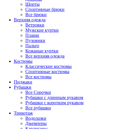
Шорты
Спортивные брюки
Все брюки
Верхняя одежда
Ветровки
Мужские куртки
Плащи
Пуховики
Пальто
Кожаные куртки
Все верхняя одежда
Костюмы
Классические костюмы
Спортивные костюмы
Все костюмы
Пиджаки
Рубашки
Все Сорочки
Рубашки с длинным рукавом
Рубашки с коротким рукавом
Все рубашки
Трикотаж
Водолазки
Джемперы
Кардиганы