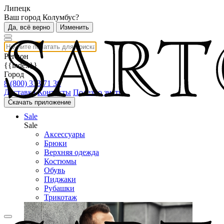
Липецк
Ваш город Колумбус?
Да, всё верно
Изменить
Регион
{{index}}
Город
8 (800) 333 71 30
Доставка
Контакты
Полезно знать
Скачать приложение
Sale
Sale
Аксессуары
Брюки
Верхняя одежда
Костюмы
Обувь
Пиджаки
Рубашки
Трикотаж