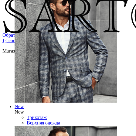
Обратная связь
{{ count }}
Магазин брендовой мужской одежды
New
New
Трикотаж
Верхняя одежда