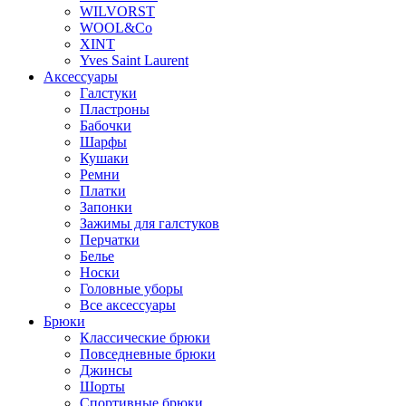
WILVORST
WOOL&Co
XINT
Yves Saint Laurent
Аксессуары
Галстуки
Пластроны
Бабочки
Шарфы
Кушаки
Ремни
Платки
Запонки
Зажимы для галстуков
Перчатки
Белье
Носки
Головные уборы
Все аксессуары
Брюки
Классические брюки
Повседневные брюки
Джинсы
Шорты
Спортивные брюки