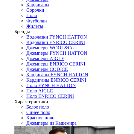
Кардиганы
Сорочки
Поло
Футболки
Жилеты
Бренды
Водолазки FYNCH HATTON
Водолазки ENRICO CERINI
Джемперы WOOL&Co
Джемперы FYNCH HATTON
Джемперы AIGLE
Джемперы ENRICO CERINI
Джемперы CODICE
Кардиганы FYNCH HATTON
Кардиганы ENRICO CERINI
Поло FYNCH HATTON
Поло AIGLE
Поло ENRICO CERINI
Характеристики
Белое поло
Синее поло
Красное поло
Джемперы из Кашемира