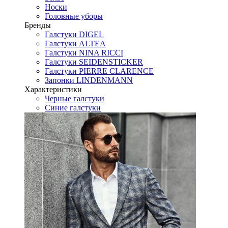
Носки
Головные уборы
Бренды
Галстуки DIGEL
Галстуки ALTEA
Галстуки NINA RICCI
Галстуки SEIDENSTICKER
Галстуки PIERRE CLARENCE
Запонки LINDENMANN
Характеристики
Черные галстуки
Синие галстуки