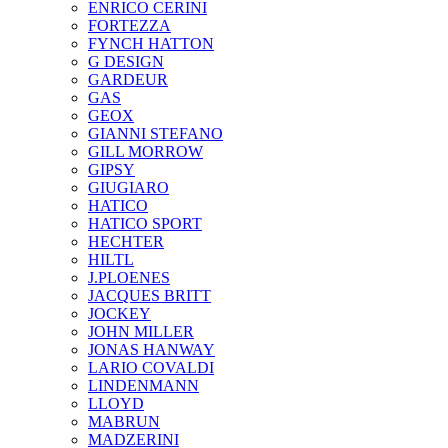
ENRICO CERINI
FORTEZZA
FYNCH HATTON
G DESIGN
GARDEUR
GAS
GEOX
GIANNI STEFANO
GILL MORROW
GIPSY
GIUGIARO
HATICO
HATICO SPORT
HECHTER
HILTL
J.PLOENES
JAСQUES BRITT
JOCKEY
JOHN MILLER
JONAS HANWAY
LARIO COVALDI
LINDENMANN
LLOYD
MABRUN
MADZERINI