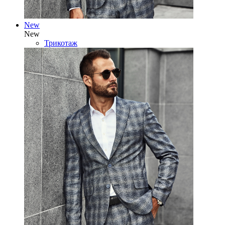
New
New
Трикотаж