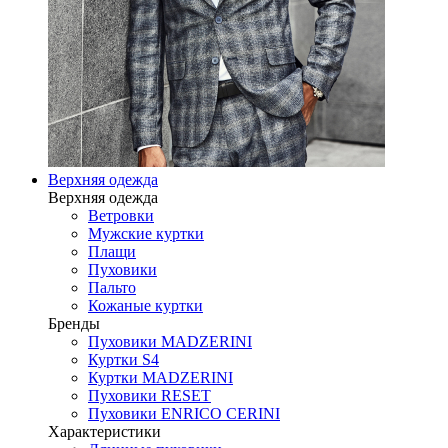
Верхняя одежда
Верхняя одежда
Ветровки
Мужские куртки
Плащи
Пуховики
Пальто
Кожаные куртки
Бренды
Пуховики MADZERINI
Куртки S4
Куртки MADZERINI
Пуховики RESET
Пуховики ENRICO CERINI
Характеристики