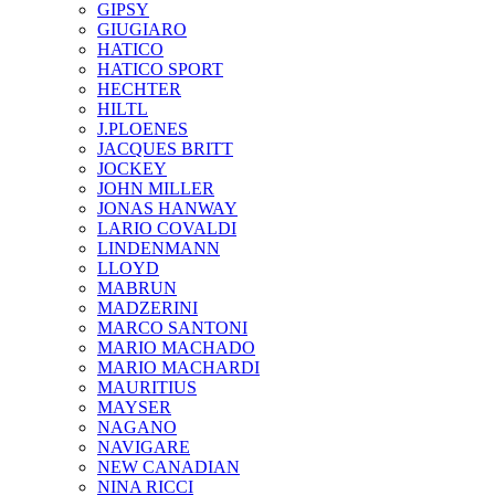
GIPSY
GIUGIARO
HATICO
HATICO SPORT
HECHTER
HILTL
J.PLOENES
JAСQUES BRITT
JOCKEY
JOHN MILLER
JONAS HANWAY
LARIO COVALDI
LINDENMANN
LLOYD
MABRUN
MADZERINI
MARCO SANTONI
MARIO MACHADO
MARIO MACHARDI
MAURITIUS
MAYSER
NAGANO
NAVIGARE
NEW CANADIAN
NINA RICCI