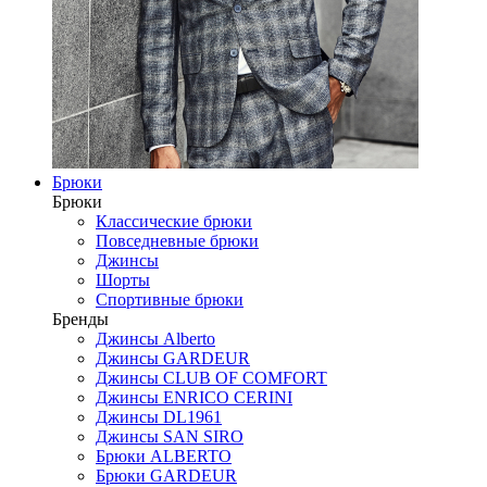
Брюки
Брюки
Классические брюки
Повседневные брюки
Джинсы
Шорты
Спортивные брюки
Бренды
Джинсы Alberto
Джинсы GARDEUR
Джинсы CLUB OF COMFORT
Джинсы ENRICO CERINI
Джинсы DL1961
Джинсы SAN SIRO
Брюки ALBERTO
Брюки GARDEUR