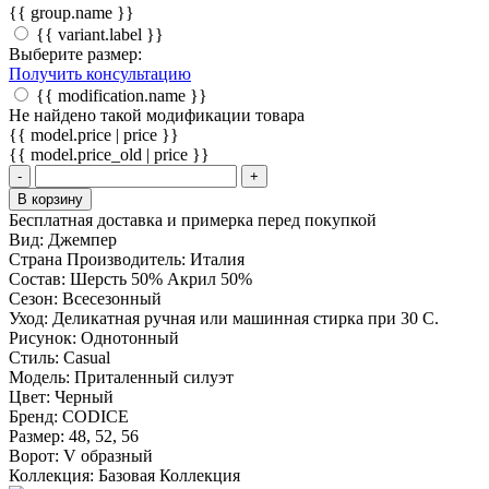
{{ group.name }}
{{ variant.label }}
Выберите размер:
Получить консультацию
{{ modification.name }}
Не найдено такой модификации товара
{{ model.price | price }}
{{ model.price_old | price }}
-
+
В корзину
Бесплатная доставка и примерка перед покупкой
Вид:
Джемпер
Страна Производитель:
Италия
Состав:
Шерсть 50% Акрил 50%
Сезон:
Всесезонный
Уход:
Деликатная ручная или машинная стирка при 30 С.
Рисунок:
Однотонный
Стиль:
Casual
Модель:
Приталенный силуэт
Цвет:
Черный
Бренд:
CODICE
Размер:
48, 52, 56
Ворот:
V образный
Коллекция:
Базовая Коллекция