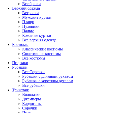
Все брюки
Верхняя одежда
Ветровки
Мужские куртки
Плащи
Пуховики
Пальто
Кожаные куртки
Все верхняя одежда
Костюмы
Классические костюмы
Спортивные костюмы
Все костюмы
Пиджаки
Рубашки
Все Сорочки
Рубашки с длинным рукавом
Рубашки с коротким рукавом
Все рубашки
Трикотаж
Водолазки
Джемперы
Кардиганы
Сорочки
Поло