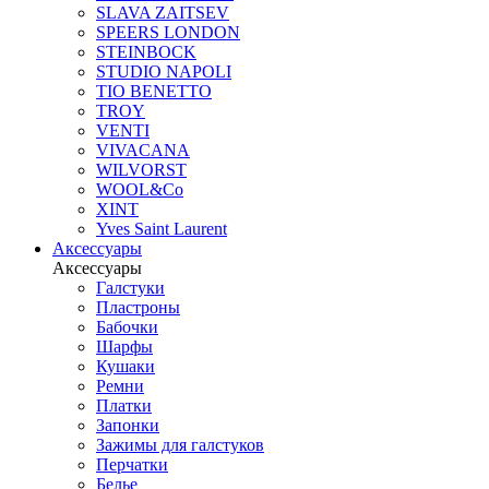
SLAVA ZAITSEV
SPEERS LONDON
STEINBOCK
STUDIO NAPOLI
TIO BENETTO
TROY
VENTI
VIVACANA
WILVORST
WOOL&Co
XINT
Yves Saint Laurent
Аксессуары
Аксессуары
Галстуки
Пластроны
Бабочки
Шарфы
Кушаки
Ремни
Платки
Запонки
Зажимы для галстуков
Перчатки
Белье