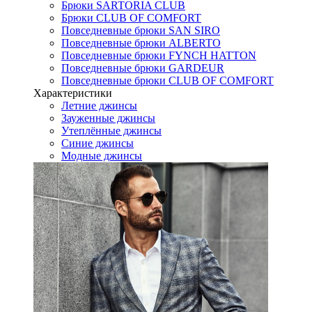
Брюки SARTORIA CLUB
Брюки CLUB OF COMFORT
Повседневные брюки SAN SIRO
Повседневные брюки ALBERTO
Повседневные брюки FYNCH HATTON
Повседневные брюки GARDEUR
Повседневные брюки CLUB OF COMFORT
Характеристики
Летние джинсы
Зауженные джинсы
Утеплённые джинсы
Синие джинсы
Модные джинсы