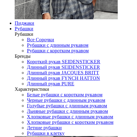
Пиджаки
Рубашки
Рубашки
Все Сорочки
Рубашки с длинным рукавом
Рубашки с коротким рукавом
Бренды
Короткий рукав SEIDENSTICKER
Длинный рукав SEIDENSTICKER
Длинный рукав JAСQUES BRITT
Длинный рукав FYNCH HATTON
Длинный рукав PURE
Характеристики
Белые рубашки с коротким рукавом
Черные рубашки с длинным рукавом
Голубые рубашки с длинным рукавом
Льняные рубашки с длинным рукавом
Хлопковые рубашки с длинным рукавом
Хлопковые рубашки с коротким рукавом
Летние рубашки
Рубашки в клетку